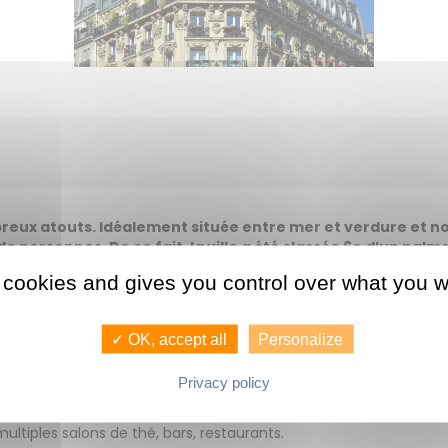
eux atouts. Idéalement située entre mer et verdure et non 
de personnes. De ce fait, la ville a été classée 6e d’un palm
« où il fait bon vivre » selon une enquête de l’Express. Déc
 cookies and gives you control over what you w
 Premium.
✓ OK, accept all
Personalize
 Rennes est une ville pleine de charme. La grande plage du Sillon
euses huîtres de Cancale sont accessibles en moins d’une heure.
Privacy policy
pose de nombreux espaces arborés. Ainsi le parc des Gayeulles, le
ne. La météo clémente et la faible pollution de l’air sont égale
ltiples salons de thé, bars, restaurants.