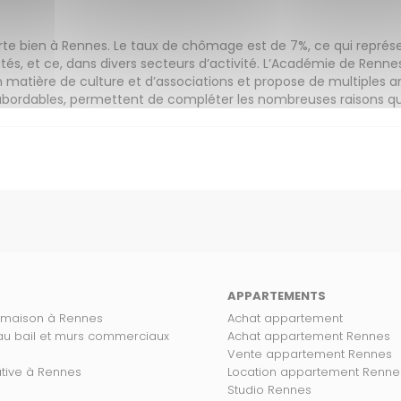
 porte bien à Rennes. Le taux de chômage est de 7%, ce qui repr
tés, et ce, dans divers secteurs d’activité. L’Académie de Rennes
en matière de culture et d’associations et propose de multiples ani
 abordables, permettent de compléter les nombreuses raisons qui 
APPARTEMENTS
 maison à Rennes
Achat appartement
 au bail et murs commerciaux
Achat appartement Rennes
Vente appartement Rennes
ative à Rennes
Location appartement Renne
Studio Rennes