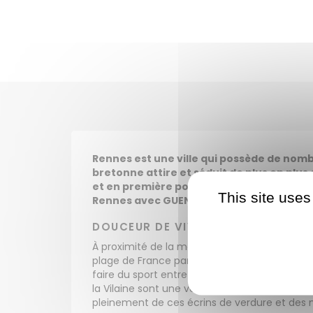
Rennes est une ville qui possède de nombr
bretonne attire et séduit de plus en plus 
et en première position dans la catégorie 
This site uses
Rennes avec GUENNO Immobilier Service
DOUCEUR DE VIVRE À RENNES
À proximité de la mer et entourée de verdure,
plage de France par Tripadvisor) et les fam
faire du sport entre midi et deux, Rennes dis
la Vilaine sont une véritable bouffée d‘oxygè
pleinement de ces écrins de verdure et des mu