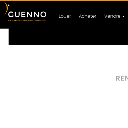
Louer
Acheter
Vendre
Accueil
Actualités
Immobilier à Rennes
Caté
REN