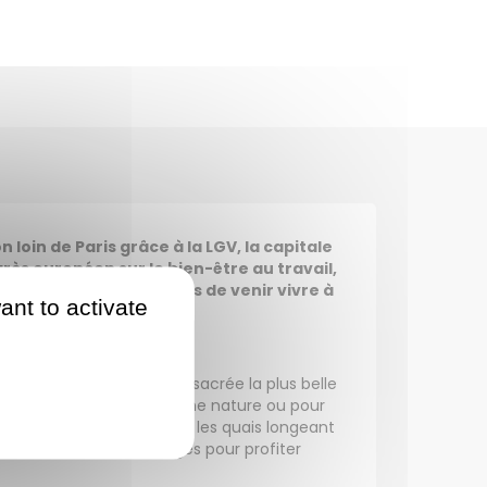
loin de Paris grâce à la LGV, la capitale
arès européen sur le bien-être au travail,
ouvrez les autres raisons de venir vivre à
ant to activate
 à Saint-Malo (qui a été sacrée la plus belle
 Pour une évasion en pleine nature ou pour
s prairies Saint-Martin et les quais longeant
ment de précieux avantages pour profiter