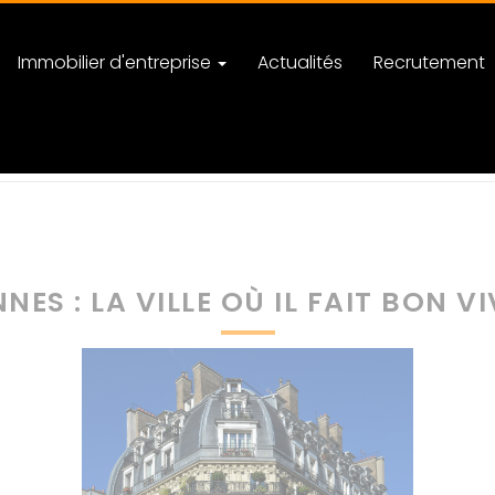
Immobilier d'entreprise
Actualités
Recrutement
gorie Actualités Rennes
Rennes : la ville où il fait bon vivre
NES : LA VILLE OÙ IL FAIT BON V