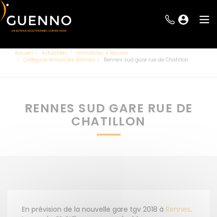
Accueil
Actualités
Immobilier à Rennes
Catégorie Actualités Rennes
Rennes sud gare rue de Chatillon
RENNES SUD GARE RUE DE
CHATILLON
En prévision de la nouvelle gare tgv 2018 à
Rennes
.