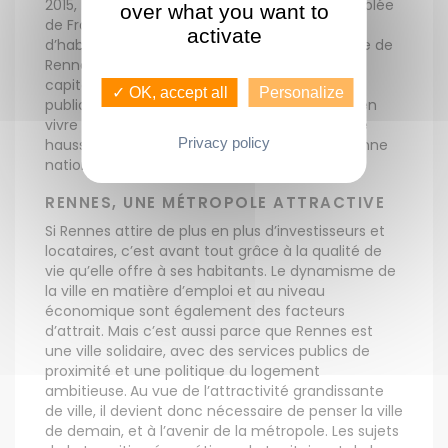
2015, Rennes était la 11e commune la plus peuplée
over what you want to
de France. Cette année encore, le nombre
activate
d’habitants progresse à Rennes. Selon la maire de
Rennes, c’est le signe de l’attractivité de la
capitale bretonne et le fruit des politiques
✓ OK, accept all
Personalize
publiques qui visent à permettre à tous de bien
vivre à Rennes, dans un cadre agréable. Cette
Privacy policy
hausse significative est supérieure à la moyenne
nationale.
RENNES, UNE MÉTROPOLE ATTRACTIVE
Si Rennes attire de plus en plus d’investisseurs et
locataires, c’est avant tout grâce à la qualité de
vie qu’elle offre à ses habitants. Le dynamisme de
la ville en matière d’emploi et au niveau
économique sont également des facteurs
d’attrait. Mais c’est aussi parce que Rennes est
une ville solidaire, avec des services publics de
proximité et une politique du logement
ambitieuse. Au vue de l’attractivité grandissante
de ville, il devient donc nécessaire de penser la ville
de demain, et à l’avenir de la métropole. Les sujets