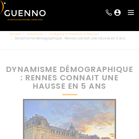
Accueil
Actualités
Catégorie Immobilier à Rennes
Dynamisme démographique : Rennes connait une hausse en 5 ans
DYNAMISME DÉMOGRAPHIQUE
: RENNES CONNAIT UNE
HAUSSE EN 5 ANS