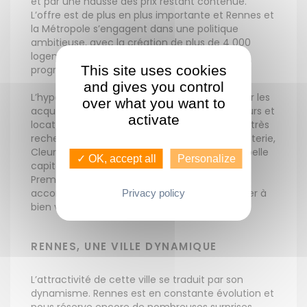
et par une hausse des prix restant contenue.
L’offre est de plus en plus importante et Rennes et
la Métropole s’engagent dans une politique
ambitieuse, avec la création de plus de 4 000
logements par an et de nombreux nouveaux
This site uses cookies
programmes.
and gives you control
L’hypercentre est un secteur très convoité par les
over what you want to
acquéreurs et séduit de nombreux investisseurs et
activate
locataires. D’autres quartiers sont également très
recherchés tels que Francisco-Ferrer, Vern, Poterie,
Cleunay, Arsenal-Redon… Investissez dans la belle
✓ OK, accept all
Personalize
capitale bretonne avec Guenno Immobilier
Premium Service et bénéficiez d’un
accompagnement personnalisé afin de mener à
Privacy policy
bien votre projet.
RENNES, UNE VILLE DYNAMIQUE
L’attractivité de cette ville se traduit par son
dynamisme. Rennes est en constante évolution et