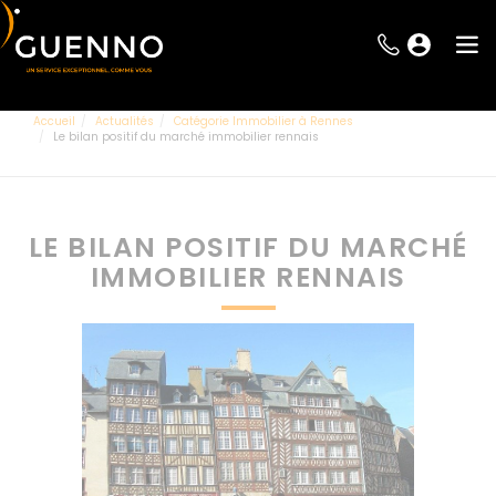
Accueil
Actualités
Catégorie Immobilier à Rennes
Le bilan positif du marché immobilier rennais
LE BILAN POSITIF DU MARCHÉ
IMMOBILIER RENNAIS