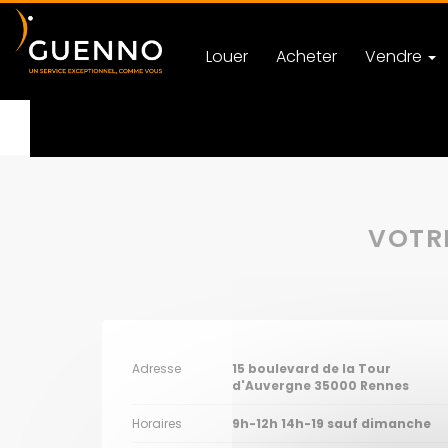
Louer
Acheter
Vendre
Accueil
Nos Agences immobilières à Rennes
Rg
VOTRE
Adresse
15 boulevard de la Tour
d'Auvergne
35000
Rennes
Horaires
9h-12h 14h-19 sauf dimanche