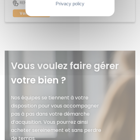
62 M2
RENNES
3
Privacy policy
Voir le bien
Vous voulez faire gérer
votre bien ?
Nos équipes se tiennent à votre
disposition pour vous accompagner
pas à pas dans votre démarche
d’acquisition. Vous pourrez ainsi
acheter sereinement et sans perdre
de temps.