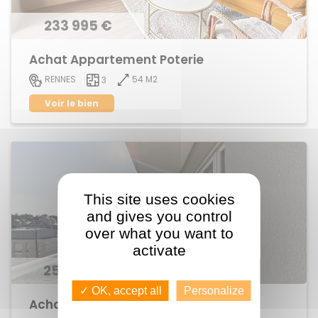
233 995 €
Achat Appartement Poterie
54 M2
RENNES
3
Voir le bien
This site uses cookies
and gives you control
over what you want to
activate
258 495 €
✓ OK, accept all
Personalize
Achat Appartement Thabor