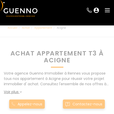
Accueil
Achat
Appartement
Acigne
ACHAT APPARTEMENT T3 À
ACIGNE
Votre agence Guenno Immobilier à Rennes vous propose
tous nos appartement à Acigne pour réussir votre projet
immobilier d' achat. Consultez l'ensemble de nos offres à
Rennes mais également aux alentours : Le Rheu, Pacé,
Voir plus
Montgermont... Nos appartement T3 à Acigne sont
proposés au meilleur prix du marché pour permettre au
Appelez-nous
Contactez-nous
plus grand nombre de réussir son projet immobilier. Nous
mettons à votre disposition parkings, cessions de baux,