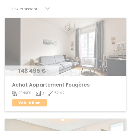
fonds de commerces, appartements, maisons, immeubles,
terrains et murs.
148 495 €
Achat Appartement Fougères
52 M2
RENNES
3
Voir le bien