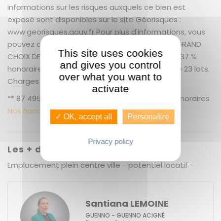
informations sur les risques auxquels ce bien est
exposé sont disponibles sur le site Géorisques :
www.georisques.gouv.fr Pour plus d'informations, vous
pouvez contacter: GUENNO IMMOBILIER LE PLUS GRAND
This site uses cookies
CHOIX DE BIENS SUR RENNES ET SA PERIPHERIE. + 9.37 %
and gives you control
honoraires de négociation TTC. Copropriété de 23 lots.
over what you want to
Charges annuelles : 1 euros.
activate
** 87 495 € honoraires inclus | 80 000 € hors honoraires
Nos honoraires
✓ OK, accept all
Personalize
Privacy policy
Les + du bien
Emplacement plein centre ville - potentiel locatif -
Santiana LEMOINE
GUENNO - GUENNO ACIGNÉ