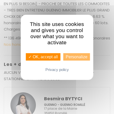
EN PLUS SI BESOIN) - PROCHE DE TOUTES LES COMMODITES
- TRES BIEN ENTRETENU GUENNO IMMOBILIER LE PLUS GRAND
CHOIX DE BIENS SUR RENNES ET SES ALENTOURS + 6.63 %
honoraires de négociation TTC. Copropriété de 60 lots.
This site uses cookies
Charges annuelles : 900 euros.
and gives you control
over what you want to
** 136 490 € honoraires inclus | 128 000 € hors honoraires
activate
Nos honoraires
✓ OK, accept all
Personalize
Les + du bien
Privacy policy
AUCUN VIS-A-VIS - EXPOSITION - LOCALISATION -
STATIONNEMENT - VENDU LOUE
Besmira BYTYCI
GUENNO - GUENNO ROMILLÉ
17 place de la Mairie
35850
Romillé