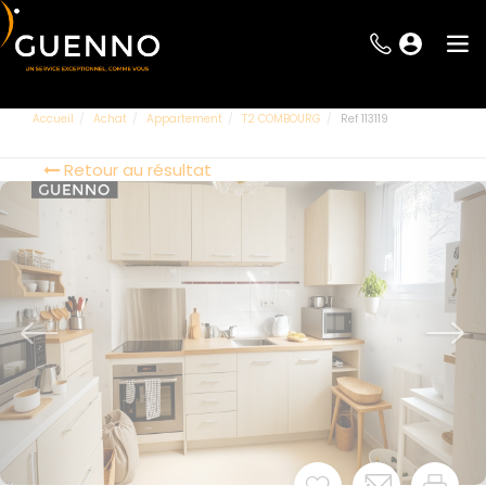
Accueil
Achat
Appartement
T2 COMBOURG
Ref 113119
Retour au résultat