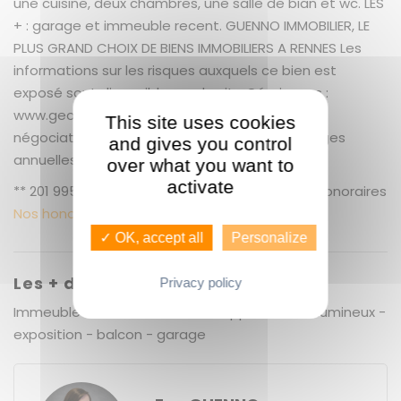
une cuisine, deux chambres, une salle de bian et wc. LES
+ : garage et immeuble recent. GUENNO IMMOBILIER, LE
PLUS GRAND CHOIX DE BIENS IMMOBILIERS A RENNES Les
informations sur les risques auxquels ce bien est
exposé sont disponibles sur le site Géorisques :
www.georisques.gouv.fr + 5.21 % honoraires de
This site uses cookies
négociation TTC. Copropriété de 20 lots. Charges
and gives you control
annuelles : 960 euros.
over what you want to
activate
** 201 995 € honoraires inclus | 192 000 € hors honoraires
Nos honoraires
✓ OK, accept all
Personalize
Les + du bien
Privacy policy
Immeuble récent et sécurisé - appartement lumineux -
exposition - balcon - garage