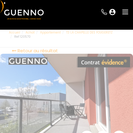
Accueil
Achat
Appartement
T3 LA CHAPELLE DES FOUGERETZ
Ref 120570
Retour au résultat