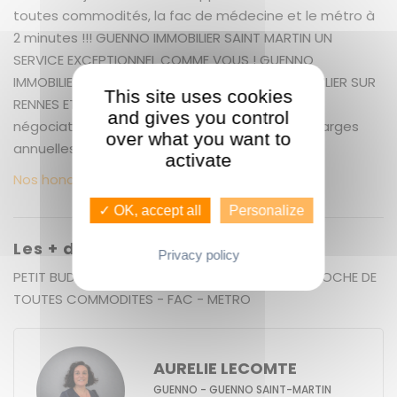
toutes commodités, la fac de médecine et le métro à
2 minutes !!! GUENNO IMMOBILIER SAINT MARTIN UN
SERVICE EXCEPTIONNEL COMME VOUS ! GUENNO
IMMOBILIER : LE PLUS GRAND CHOIX DE BIEN IMMOBILIER SUR
This site uses cookies
RENNES ET ALENTOURS + 17.09 % honoraires de
and gives you control
négociation TTC. Copropriété de 80 lots (). Charges
over what you want to
annuelles : 1080 euros.
activate
Nos honoraires
✓ OK, accept all
Personalize
Les + du bien
Privacy policy
PETIT BUDGET - RENTABILITE - LOCALISATION - PROCHE DE
TOUTES COMMODITES - FAC - METRO
AURELIE LECOMTE
GUENNO - GUENNO SAINT-MARTIN