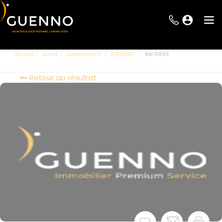
Accueil
Achat
Appartement
T1 RENNES
Ref 111868
Retour au résultat