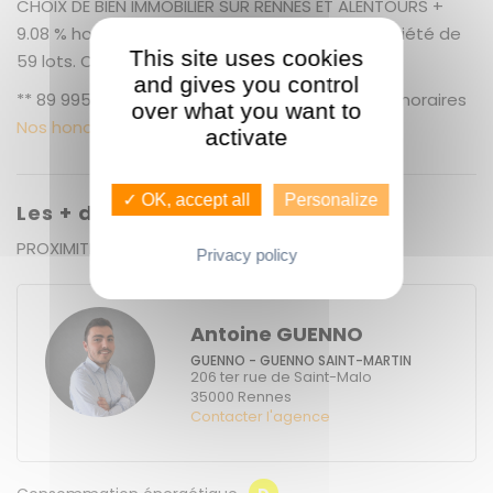
CHOIX DE BIEN IMMOBILIER SUR RENNES ET ALENTOURS +
9.08 % honoraires de négociation TTC. Copropriété de
This site uses cookies
59 lots. Charges annuelles : 680 euros.
and gives you control
** 89 995 € honoraires inclus | 82 500 € hors honoraires
over what you want to
Nos honoraires
activate
✓ OK, accept all
Personalize
Les + du bien
PROXIMITE METRO - ENTIEREMENT RENOVE - DPE
Privacy policy
Antoine GUENNO
GUENNO - GUENNO SAINT-MARTIN
206 ter rue de Saint-Malo
35000
Rennes
Contacter l'agence