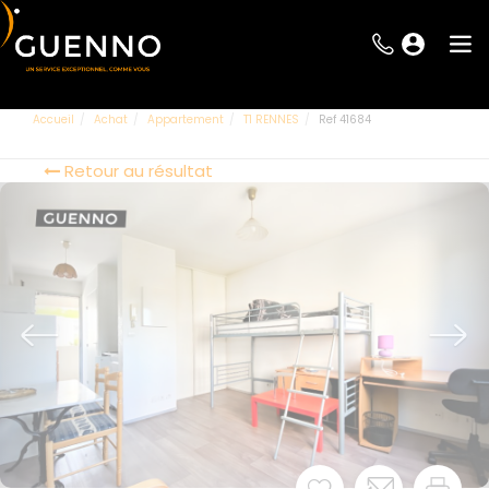
Accueil
Achat
Appartement
T1 RENNES
Ref 41684
Retour au résultat