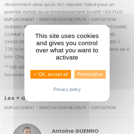
récemment ainsi qu'un WC séparé ! Idéal pour un
premier achat ou un investissement locatif ! LES PLUS :
EMPLACEMENT - RENOVATION RECENTE - EXPOSITION
GUENNO IMMOBILIER ST MARTIN UN SERVICE EXCEPTIONNEL
COMME VOUS ! GUENNO IMMOBILIER : LE PLUS GRAND
This site uses cookies
CHOIX DE BIEN IMMOBILIER SUR RENNES ET ALENTOURS +
and gives you control
7.35 % honoraires de négociation TTC. Copropriété de 6
over what you want to
lots. Charges annuelles : 749 euros.
activate
** 109 495 € honoraires inclus | 102 000 € hors
honoraires
Nos honoraires
✓ OK, accept all
Personalize
Privacy policy
Les + du bien
EMPLACEMENT - RENOVATION RECENTE - EXPOSITION
Antoine GUENNO