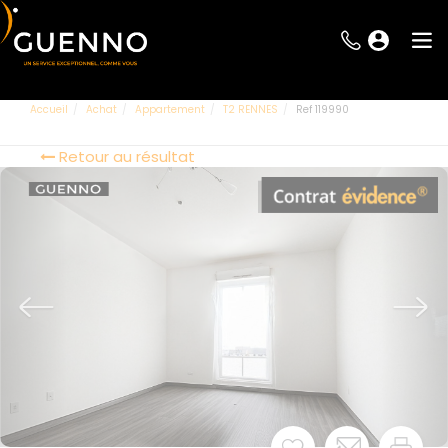
Accueil
Achat
Appartement
T2 RENNES
Ref 119990
Retour au résultat