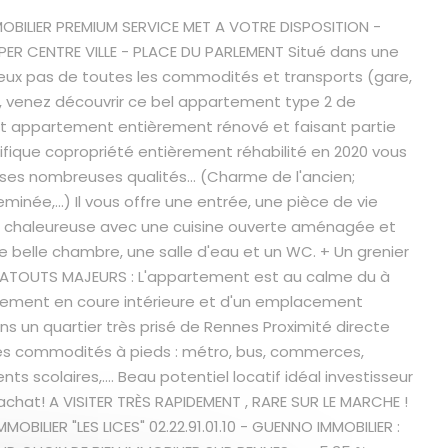
BILIER PREMIUM SERVICE MET A VOTRE DISPOSITION -
PER CENTRE VILLE - PLACE DU PARLEMENT Situé dans une
 deux pas de toutes les commodités et transports (gare,
, venez découvrir ce bel appartement type 2 de
et appartement entièrement rénové et faisant partie
fique copropriété entièrement réhabilité en 2020 vous
 ses nombreuses qualités... (Charme de l'ancien;
minée,...) Il vous offre une entrée, une pièce de vie
 chaleureuse avec une cuisine ouverte aménagée et
e belle chambre, une salle d'eau et un WC. + Un grenier
ATOUTS MAJEURS : L'appartement est au calme du à
ement en coure intérieure et d'un emplacement
ans un quartier très prisé de Rennes Proximité directe
es commodités à pieds : métro, bus, commerces,
ts scolaires,.... Beau potentiel locatif idéal investisseur
achat! A VISITER TRÈS RAPIDEMENT , RARE SUR LE MARCHE !
MMOBILIER "LES LICES" 02.22.91.01.10 - GUENNO IMMOBILIER :