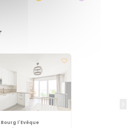
r
 Bourg l'Evêque