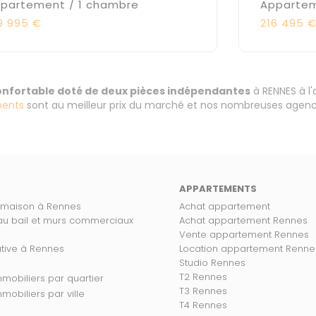
partement / 1 chambre
Appartem
9 995 €
216 495 
confortable doté de deux pièces indépendantes
à RENNES à l
ents
sont au meilleur prix du marché et nos nombreuses agence
APPARTEMENTS
 maison à Rennes
Achat appartement
 au bail et murs commerciaux
Achat appartement Rennes
Vente appartement Rennes
ative à Rennes
Location appartement Renne
Studio Rennes
T2 Rennes
s biens immobiliers par quartier
T3 Rennes
 biens immobiliers par ville
T4 Rennes