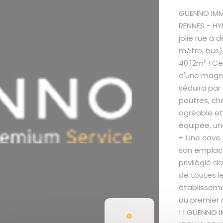
GUENNO IMMO
RENNES - HY
jolie rue à
métro, bus)
40.12m² ! C
d'une magni
séduira par
poutres, che
agréable et
équipée, un
+ Une cave 
son emplac
privilégié d
de toutes l
établissemen
ou premier 
! ! GUENNO I