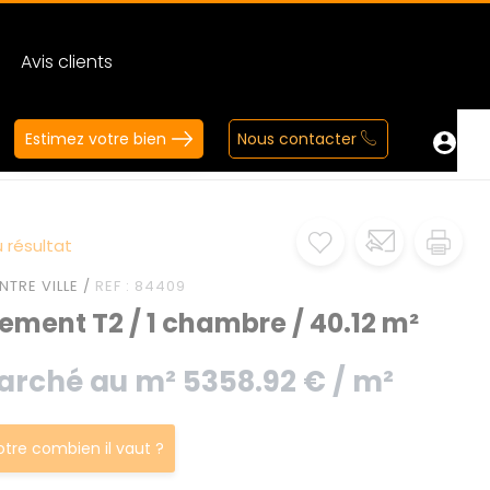
Avis clients
Estimez votre bien
Nous contacter
 résultat
NTRE VILLE /
REF : 84409
ment T2 / 1 chambre / 40.12 m²
arché au m² 5358.92 € / m²
votre combien il vaut ?