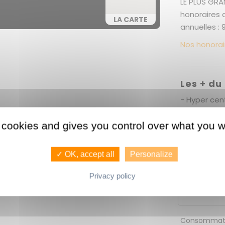
LE PLUS GRA
honoraires 
LA CARTE
annuelles : 
Nos honorai
Les + du
- Hyper cent
appartement
meublé pour
 cookies and gives you control over what you w
✓ OK, accept all
Personalize
Privacy policy
Consommati