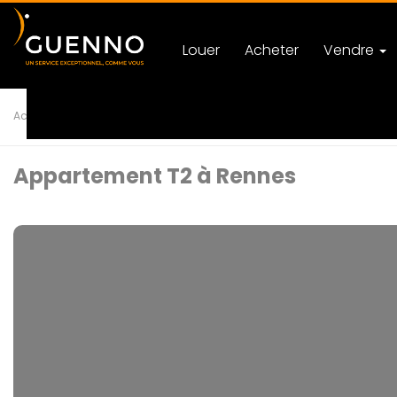
Louer
Acheter
Vendre
Accueil
Achat
Appartement
T2 RENNES
Ref 84409
Appartement T2 à Rennes