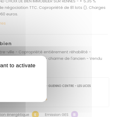
ND CHOIX DE BIEN IMMOBILIER SUR RENNES - + 5.35 %
de négociation TTC. Copropriété de 81 lots (). Charges
960 euros.
res
 bien
re-ville - Copropriété entièrement réhabilité -
 rénové entièrement - charme de l'ancien - Vendu
 2000Euro de +
ant to activate
GUENNO IMMOBILIER - GUENNO CENTRE - LES LICES
6 place des Lices
35000
RENNES
Contacter l'agence
on énergétique
E
Emission GES
B