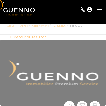
Accueil
Achat
Appartement
T2 RENNES
Ref 35239
Retour au résultat