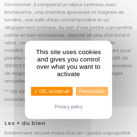
fonctionnel . Il comprend un séjour lumineux avec
kitchenette , une chambre spacieuse et baignée de
lumière , une salle d'eau contemporaine et un
dégagement pratique. Au sein d'une petite copropriété
calme et bien entretenue , dispose en plus d'un local à
vélos , un véritable atout pour les passionnés de
mobilité douce . Contactez-nous dès maintenant pour
This site uses cookies
planifier une visite ! GUENNO IMMOBILIER SAINT HELIER UN
and gives you control
SERVICE EXCEPTIONNEL, COMME VOUS + 5.93 % honoraires
over what you want to
de négociation TTC. Copropriété de 6 lots. Charges
activate
annuelles : 256.98 euros.
** 169 495 € honoraires inclus | 160 000 € hors
✓ OK, accept all
Personalize
honoraires
Nos honoraires
Privacy policy
Les + du bien
Entièrement rénové moins d'un an - petite copropriété