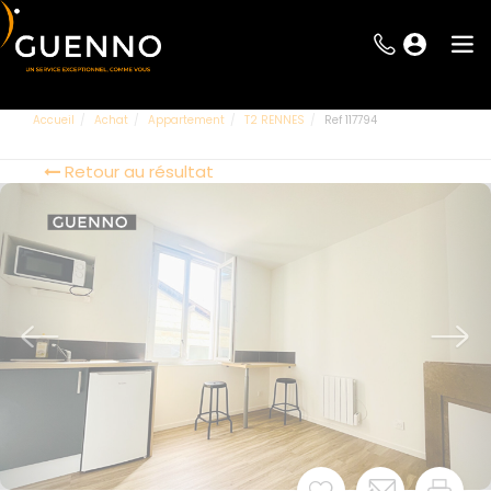
Accueil
Achat
Appartement
T2 RENNES
Ref 117794
Retour au résultat