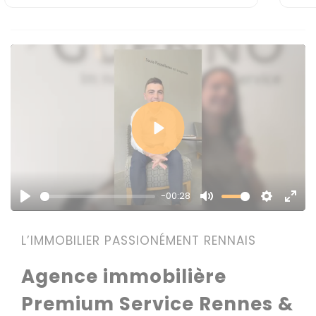
Play
-00:28
Play
Mute
Settings
Enter
fulls
L’IMMOBILIER PASSIONÉMENT RENNAIS
Agence immobilière
Premium Service Rennes &