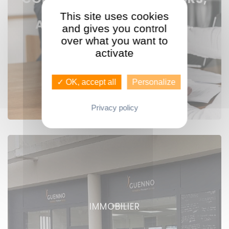
RESPONSABLES
This site uses cookies
AGENCES, ASSISTANTES…
and gives you control
over what you want to
activate
Voir nos offres
✓ OK, accept all
Personalize
Privacy policy
IMMOBILIER