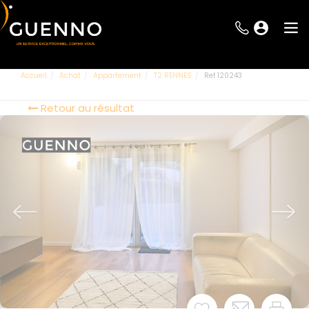
Accueil
Achat
Appartement
T2 RENNES
Ref 120243
Retour au résultat