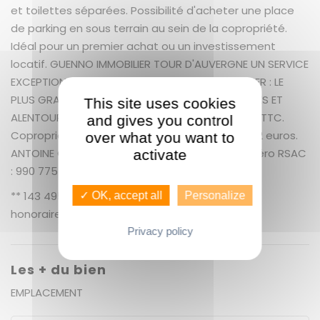
et toilettes séparées. Possibilité d'acheter une place
de parking en sous terrain au sein de la copropriété.
Idéal pour un premier achat ou un investissement
locatif. GUENNO IMMOBILIER TOUR D'AUVERGNE UN SERVICE
EXCEPTIONNEL COMME VOUS ! GUENNO IMMOBILIER : LE
PLUS GRAND CHOIX DE BIEN IMMOBILIER SUR RENNES ET
This site uses cookies
ALENTOURS + 6.29 % honoraires de négociation TTC.
and gives you control
Copropriété de 35 lots. Charges annuelles : 622 euros.
over what you want to
ANTOINE OZERAY (EI) Agent Commercial - Numéro RSAC
activate
: 990 775 793 - RENNES.
** 143 495 € honoraires inclus | 135 000 € hors
✓ OK, accept all
Personalize
honoraires
Nos honoraires
Privacy policy
Les + du bien
EMPLACEMENT