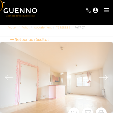
Accueil
Achat
Appartement
T2 RENNES
Ref 71071
Retour au résultat