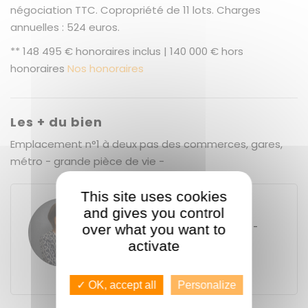
négociation TTC. Copropriété de 11 lots. Charges
annuelles : 524 euros.
** 148 495 € honoraires inclus | 140 000 € hors
honoraires
Nos honoraires
Les + du bien
Emplacement n°1 à deux pas des commerces, gares,
métro - grande pièce de vie -
This site uses cookies
Eva GUENNO
and gives you control
GUENNO - GUENNO SAINT-HÉLIER -
over what you want to
GARE
activate
44 rue Saint-Hélier
35000
Rennes
+33 2 23 40 46 46
✓ OK, accept all
Personalize