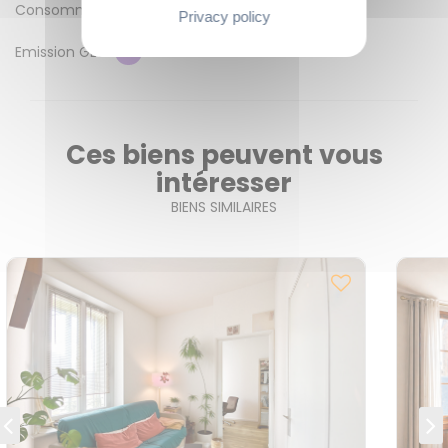
Consommation énergétique
E
Privacy policy
Emission GES
C
Ces biens peuvent vous
intéresser
BIENS SIMILAIRES