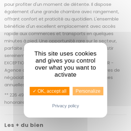
pour profiter d'un moment de détente. Il dispose
également d'une grande chambre avec rangement,
offrant confort et praticité au quotidien. L'ensemble
bénéficie d'un excellent emplacement avec accès
rapide aux commerces et transports en quelques
minutes à pied. Une opportunité rare sur le secteur,
parfaite pour démarrer un projet de vie ou investir
This site uses cookies
sereinement. A visiter sans tarder ! UN SERVICE
and gives you control
EXCEPTIONNEL, COMME VOUS ! GUENNO IMMOBILIER -
over what you want to
Agence de Saint Hélier - Gare + 5.35 % honoraires de
activate
négociation TTC. Copropriété de 32 lots. Charges
annuelles : 1232 euros.
✓ OK, accept all
Personalize
** 226 495 € honoraires inclus | 215 000 € hors
honoraires
Nos honoraires
Privacy policy
Les + du bien