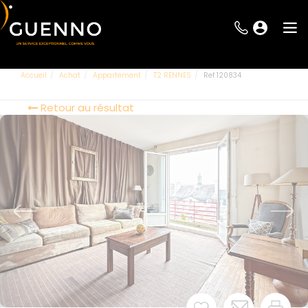
Accueil
Achat
Appartement
T2 RENNES
Ref 120834
Retour au résultat
Pour avoir accès
et à l'en
merci de vou