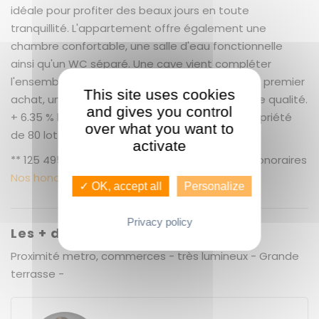
idéale pour profiter des beaux jours en toute
tranquillité. L'appartement offre également une
chambre confortable, une salle d'eau fonctionnelle
ainsi qu'un WC séparé. Une cave vient compléter
l'ensemble. Un bien clé en main, parfait pour un premier
This site uses cookies
achat, un pied-à-terre ou un investissement de qualité.
and gives you control
+ 6.35 % honoraires de négociation TTC. Copropriété
over what you want to
de 80 lots. Charges annuelles : 1398 euros.
activate
** 125 495 € honoraires inclus | 118 000 € hors honoraires
Nos honoraires
✓ OK, accept all
Personalize
Privacy policy
Les + du bien
Proximité metro, commerces - très lumineux - Grande
terrasse -