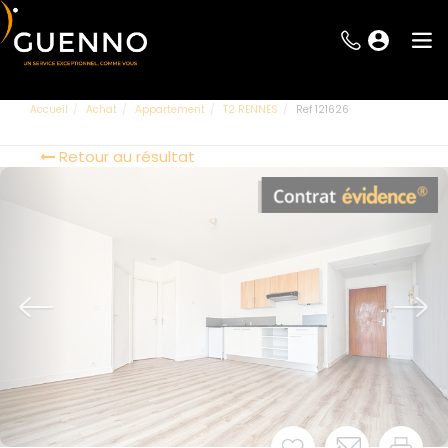
Accueil
Achat
Appartement
T2 RENNES
Ref 121626
Retour au résultat