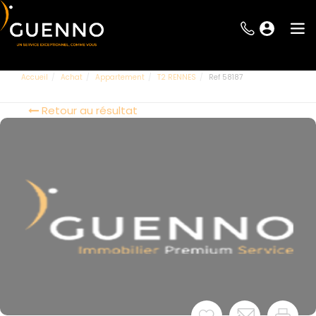
Accueil
Achat
Appartement
T2 RENNES
Ref 58187
Retour au résultat