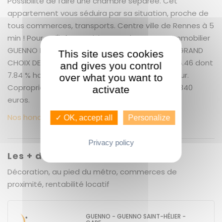
Possibilité de faire une chambre séparée. Cet
appartement vous séduira par sa situation, proche de
tous commerces, transports. Centre ville de Rennes à 5
min ! Pour + d'infos et visite appeler Guenno Immobilier
GUENNO Immobilier Saint-Hélier- Gare, LE PLUS GRAND
This site uses cookies
CHOIX DE BIENS IMMOBILIERS A RENNES 02.23.40.46.46 dont
and gives you control
7.84 % honoraires TTC à la charge de l'acquéreur.
over what you want to
Copropriété de 40 lots (). Charges annuelles : 840
activate
euros.
Nos honoraires
✓ OK, accept all
Personalize
Privacy policy
Les + du bien
Décoration, au pied du métro, commerces de
proximité, rentabilité locatif
GUENNO - GUENNO SAINT-HÉLIER -