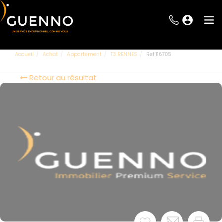
Accueil
Achat
Appartement
T3 RENNES
Ref 116705
Retour au résultat