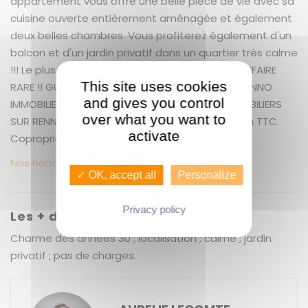
appartement vous offre une belle pièce de vie avec sa
cuisine ouverte entièrement aménagée et également
deux belles chambres. Vous profiterez également d'un
balcon et d'un jardin privatif dans un quartier très calme
!!! Le plus : Une Cave A voir très RAPIDEMENT !! AFFAIRE
This site uses cookies
RARE !! GUENNO IMMOBILIER "SAINT MARTIN" - GUENNO
and gives you control
IMMOBILIER : LE PLUS GRAND CHOIX DE BIENS IMMOBILIERS
over what you want to
SUR RENNES. + 5.40 % honoraires de négociation TTC.
activate
Copropriété de 4 lots ().
Nos honoraires
✓ OK, accept all
Personalize
Privacy policy
Les + du bien
Charme des années 30 ; localisation ; calme ; jardin
privatif ; pas de charges.