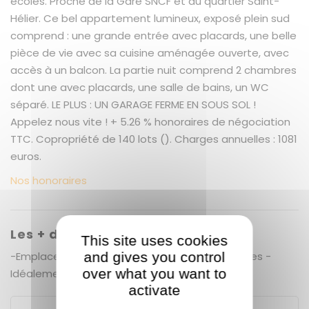
écoles. Proche de la Gare SNCF et du quartier Saint-
Hélier. Ce bel appartement lumineux, exposé plein sud
comprend : une grande entrée avec placards, une belle
pièce de vie avec sa cuisine aménagée ouverte, avec
accès à un balcon. La partie nuit comprend 2 chambres
dont une avec placards, une salle de bains, un WC
séparé. LE PLUS : UN GARAGE FERME EN SOUS SOL !
Appelez nous vite ! + 5.26 % honoraires de négociation
TTC. Copropriété de 140 lots (). Charges annuelles : 1081
euros.
Nos honoraires
Les + du bien
This site uses cookies
-Emplacement proche commodités commerces -
and gives you control
over what you want to
Idéalement exposée -Vue dégagée
activate