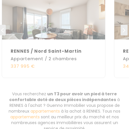
RENNES / Nord Saint-Martin
RE
Appartement / 2 chambres
Ap
337 995 €
34
Vous recherchez
un T3 pour avoir un pied à terre
confortable doté de deux pièces indépendantes
à
RENNES à l'achat ? Guenno Immobilier vous propose de
nombreux
appartements
à la achat à RENNES. Tous nos
appartements
sont au meilleur prix du marché et nos
nombreuses agences immobilières vous assurent un
service de proximité.