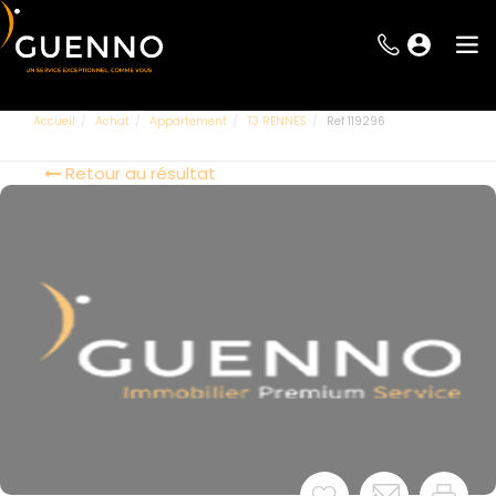
Accueil
Achat
Appartement
T3 RENNES
Ref 119296
Retour au résultat