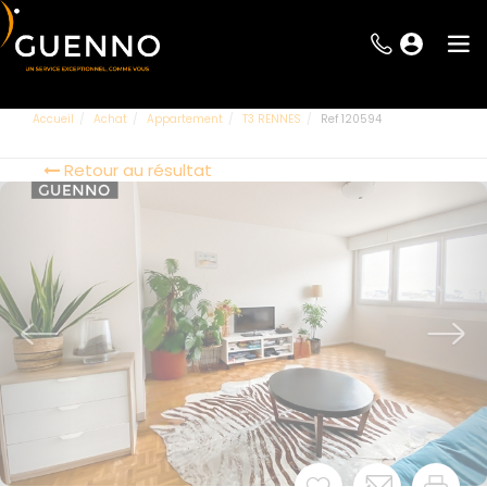
Accueil
Achat
Appartement
T3 RENNES
Ref 120594
Retour au résultat