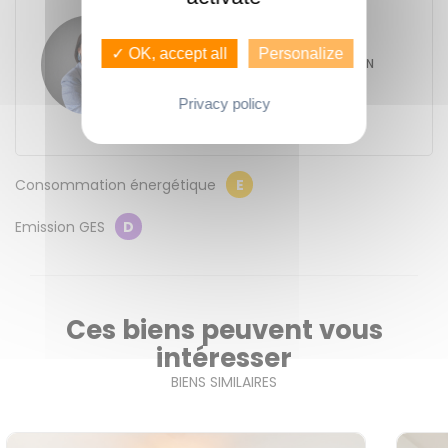
Elodie DENOUAL
✓ OK, accept all
Personalize
GUENNO - GUENNO SAINT-MARTIN
206 ter rue de Saint-Malo
35000
Rennes
Privacy policy
Contacter l'agence
Consommation énergétique
E
Emission GES
D
Ces biens peuvent vous
intéresser
BIENS SIMILAIRES