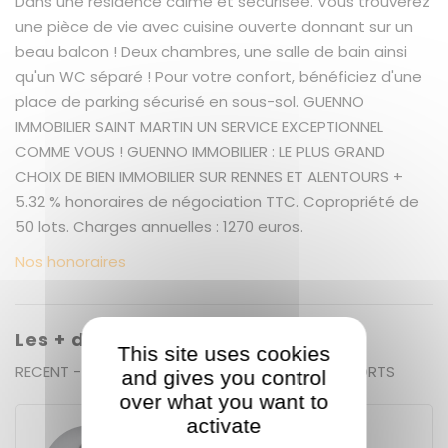
Dans une résidence calme et sécurisée. Vous trouverez
une pièce de vie avec cuisine ouverte donnant sur un
beau balcon ! Deux chambres, une salle de bain ainsi
qu'un WC séparé ! Pour votre confort, bénéficiez d'une
place de parking sécurisé en sous-sol. GUENNO
IMMOBILIER SAINT MARTIN UN SERVICE EXCEPTIONNEL
COMME VOUS ! GUENNO IMMOBILIER : LE PLUS GRAND
CHOIX DE BIEN IMMOBILIER SUR RENNES ET ALENTOURS +
5.32 % honoraires de négociation TTC. Copropriété de
50 lots. Charges annuelles : 1270 euros.
Nos honoraires
Les + du bien
This site uses cookies
RECENT - BON DPE - BALCON - PROCHE TRANSPORTS
and gives you control
over what you want to
activate