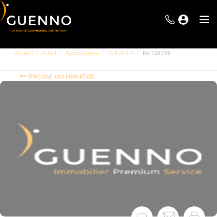
Accueil
Achat
Appartement
T3 RENNES
Ref 120998
Retour au résultat