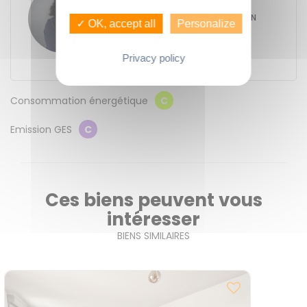
AURELIE LECOMTE
GUENNO - GUENNO SAINT-MARTIN
✓ OK, accept all
Personalize
206 ter rue de Saint-Malo
35000
Rennes
Contacter l'agence
Privacy policy
Consommation énergétique
C
Emission GES
C
Ces biens peuvent vous
intéresser
BIENS SIMILAIRES