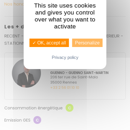
Nos honoraires
This site uses cookies
and gives you control
over what you want to
activate
Les + du bien
RECENT - LUMINEUX - PROCHE TRANSPORTS - EXTERIEUR -
STATIONNEMENT - DPE
✓ OK, accept all
Personalize
Privacy policy
Arthur BERTIER
GUENNO - GUENNO SAINT-MARTIN
206 ter rue de Saint-Malo
35000
Rennes
+33 2 56 01 10 10
Consommation énergétique
C
Emission GES
C