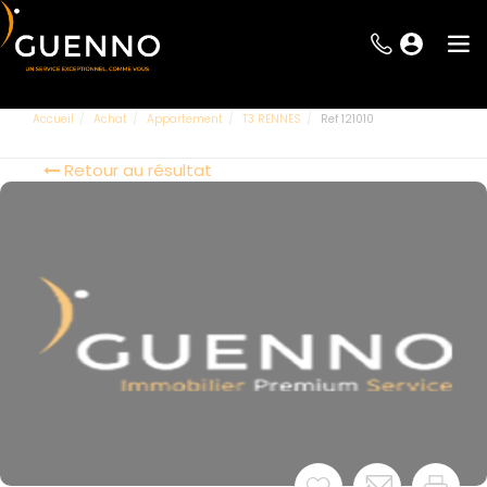
Accueil
Achat
Appartement
T3 RENNES
Ref 121010
Retour au résultat