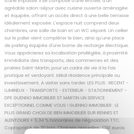
d'une impasse. Il se compose d'une entrée, d'un
agréable salon-séjour avec cuisine ouverte aménagée
et équipée, offrant un accès direct à une belle terrasse
idéalement exposée. L'espace nuit comprend deux
chambres, une salle de bain et un WC séparé. Un cellier
sur le palier vient compléter le bien, ainsi qu'une place
de parking équipée d'une borne de recharge électrique.
Vous apprécierez sa localisation privilégiée, à proximité
immédiate des transports, des commerces et des
prairies Saint-Martin, pour un cadre de vie à la fois
pratique et verdoyant. Idéal résidence principale ou
investissement. A visiter sans tarder. LES PLUS : RECENT -
LUMINEUX - TRANSPORTS - EXTERIEUR - STATIONNEMENT -
DPE GUENNO IMMOBILIER ST MARTIN UN SERVICE
EXCEPTIONNEL COMME VOUS ! GUENNO IMMOBILIER : LE
PLUS GRAND CHOIX DE BIEN IMMOBILIER SUR RENNES ET
ALENTOURS + 5.34 % honoraires de négociation TTC.
Copropriété de 30 lots. Charges annuelles : 1391 euros.