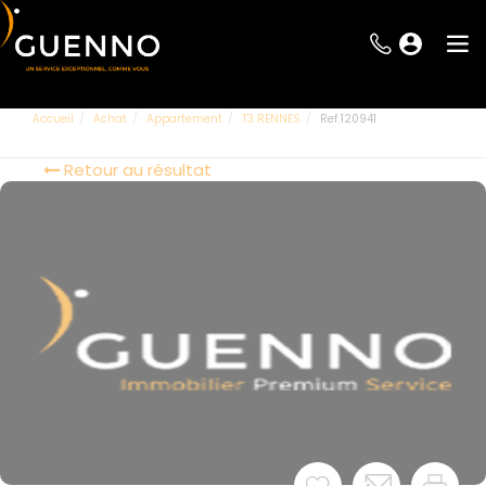
Accueil
Achat
Appartement
T3 RENNES
Ref 120941
Retour au résultat