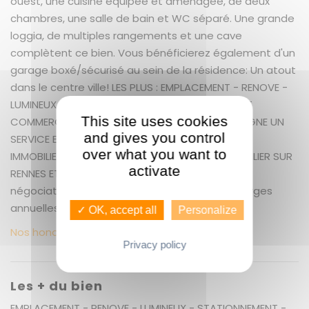
ouest, une cuisine équipée et aménagée, de deux
chambres, une salle de bain et WC séparé. Une grande
loggia, de multiples rangements et une cave
complètent ce bien. Vous bénéficierez également d'un
garage boxé/sécurisé au sein de la résidence: Un atout
dans le centre ville! LES PLUS : EMPLACEMENT - RENOVE -
LUMINEUX - STATIONNEMENT - PROXIMITE GARE ET
This site uses cookies
COMMERCES GUENNO IMMOBILIER TOUR D'AUVERGNE UN
and gives you control
SERVICE EXCEPTIONNEL COMME VOUS ! GUENNO
over what you want to
IMMOBILIER : LE PLUS GRAND CHOIX DE BIEN IMMOBILIER SUR
activate
RENNES ET ALENTOURS + 5.27 % honoraires de
négociation TTC. Copropriété de 238 lots. Charges
annuelles : 2529 euros.
✓ OK, accept all
Personalize
Nos honoraires
Privacy policy
Les + du bien
EMPLACEMENT - RENOVE - LUMINEUX - STATIONNEMENT -