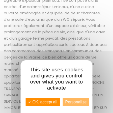
agréable exposition plein sud. Il se compose d'une
entrée, d'un salon-séjour lumineux, d'une cuisine
ouverte aménagée et équipée, de deux chambres,
d'une salle d'eau ainsi que d'un WC séparé. Vous
profiterez également d'un espace extérieur, véritable
prolongement de la pièce de vie, ainsi que d'une cave
et d'un garage fermé privatif, des prestations
particulièrement appréciées sur le secteur. A deux pas
des commerces, des transports en commun et des
berges de la Vilaine, ce bien offre un cadre de vie
recherché alliant confort et praticité. Rare sur le
This site uses cookies
marché dans ce secteur prisé de Rennes, cet
and gives you control
appartement réunit de nombreux atouts. Une belle
over what you want to
opportunité à saisir. LES PLUS : EMPLACEMENT - PROCHE
activate
TRANSPORTS COMMODITES - TRAVERSANT - DPE -
GARAGE - EXTERIEUR GUENNO IMMOBILIER ST MARTIN UN
SERVICE EXCEPTIONNEL COMME VOUS ! GUENNO
✓ OK, accept all
Personalize
IMMOBILIER : LE PLUS GRAND CHOIX DE BIEN IMMOBILIER SUR