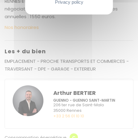
RENNES ET ALENTOURS + 5.37 % honoraires de
Privacy policy
négociation TTC. Copropriété de 12 lots. Charges
annuelles : 1550 euros.
Nos honoraires
Les + du bien
EMPLACEMENT - PROCHE TRANSPORTS ET COMMERCES -
TRAVERSANT - DPE - GARAGE - EXTERIEUR
Arthur BERTIER
GUENNO - GUENNO SAINT-MARTIN
206 ter rue de Saint-Malo
35000
Rennes
+33 2 56 01 10 10
Consommation énergétique
C