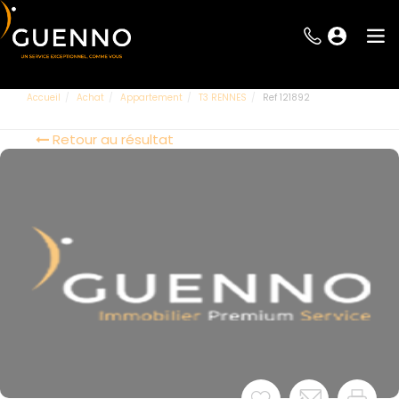
Accueil
Achat
Appartement
T3 RENNES
Ref 121892
Retour au résultat