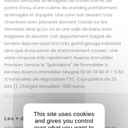
vastes terrasses aménagées de stores ban et de
points d'eau, d'une cuisine de standing parfaitement
aménagée et équipée. Une zone nuit dessert trois
chambres avec placards donnant toutes sur les
terrasses ainsi qu'un wc et une salle de bains avec
baignoire et douche. Cet appartement baigné de
lumière dispose aussi d'un très grand garage individuel
ainsi que d'une place de stationnement couvert. Une
visite s'impose très rapidement Guenno Immobilier
Premium Service le "Spécialiste" de l'immobilier à
Rennes Guenno Immobilier Sévigné 02 90 78 90 01 + 5.50
% honoraires de négociation TTC. Copropriété de 25
lots (). Charges annuelles : 1200 euros.
Nos honoraires
This site uses cookies
Les + du bien
and gives you control
over what you want to
très grand pièce de vie - deux terrasses - garage et