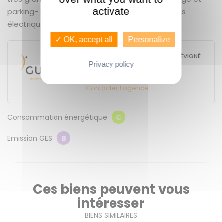
activate
parking- électricité aux normes - volets roulants
électriques
✓ OK, accept all
Personalize
GUENNO IMMOBILIER - GUENNO SÉVIGNÉ
- JEANNE D'ARC
Privacy policy
4 bd de Metz
35700
RENNES
Contacter l'agence
Consommation énergétique
C
Emission GES
B
Ces biens peuvent vous
intéresser
BIENS SIMILAIRES