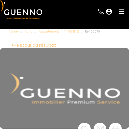
Accueil
Achat
Appartement
T4 RENNES
Ref 85070
Retour au résultat