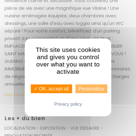
résidence calme et sécurisée. Vous trouverez une
pièce de vie avec une magnifique vue Vilaine ! Une
cuisine aménagée équipée, deux chambres avec
dressings, une salle d'eau avec loggia ainsi qu'un WC
séparé ! Pour votre confort, bénéficiez d'un parking
privatif à la copropriété et d'une cave. LES PLUS :
EMPLACEMENT - VUE - EXPOSITION GUENNO IMMOBILIER
This site uses cookies
SAINT MARTIN UN SERVICE EXCEPTIONNEL COMME VOUS !
and gives you control
GUENNO IMMOBILIER : LE PLUS GRAND CHOIX DE BIEN
over what you want to
IMMOBILIER SUR RENNES ET ALENTOURS + 5.19 % honoraires
activate
de négociation TTC. Copropriété de 51 lots (). Charges
annuelles : 1632 euros.
✓ OK, accept all
Personalize
Nos honoraires
Privacy policy
Les + du bien
LOCALISATION - EXPOSITION - VUE DEGAGEE -
RENOVATION RECENTE