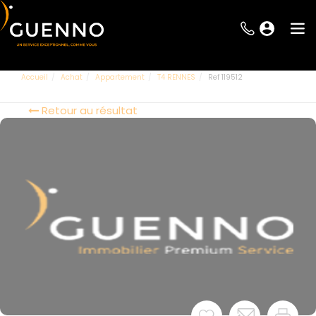
Accueil
Achat
Appartement
T4 RENNES
Ref 119512
Retour au résultat