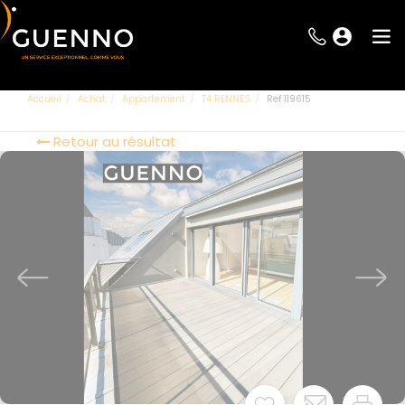
Accueil
Achat
Appartement
T4 RENNES
Ref 119615
Retour au résultat