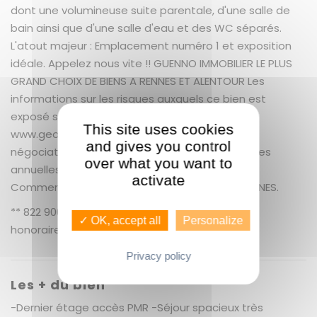
dont une volumineuse suite parentale, d'une salle de
bain ainsi que d'une salle d'eau et des WC séparés.
L'atout majeur : Emplacement numéro 1 et exposition
idéale. Appelez nous vite !! GUENNO IMMOBILIER LE PLUS
GRAND CHOIX DE BIENS A RENNES ET ALENTOUR Les
informations sur les risques auxquels ce bien est
exposé sont disponibles sur le site Géorisque :
This site uses cookies
www.georisques.gouv.fr + 5.50 % honoraires de
and gives you control
négociation TTC. Copropriété de 17 lots. Charges
over what you want to
annuelles : 1200 euros. YVANN LURAINE (EI) Agent
activate
Commercial - Numéro RSAC : 891 849 234 - RENNES.
** 822 900 € honoraires inclus | 780 000 € hors
✓ OK, accept all
Personalize
honoraires
Nos honoraires
Privacy policy
Les + du bien
-Dernier étage accès PMR -Séjour spacieux très