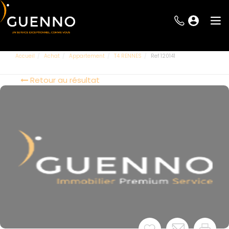
Accueil
Achat
Appartement
T4 RENNES
Ref 120141
Retour au résultat