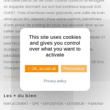
une belle pièce de vie avec cuisine ouverte aménagée
et équipée donnant sur son bel extérieur exposé SUD
OUEST. Trois chambres avec placards, une salle de bain
ainsi qu'un WC séparé ! Pour votre confort, bénéficiez
d'une place de parking en sous-sol sécurisé ainsi qu'un
cellier sur le pallier ! LES PLUS : EMPLACEMENT - DPE -
This site uses cookies
EXPOSITION - EXTERIEUR - PARKING GUENNO IMMOBILIER ST
and gives you control
MARTIN UN SERVICE EXCEPTIONNEL COMME VOUS !
over what you want to
GUENNO IMMOBILIER : LE PLUS GRAND CHOIX DE BIEN
activate
IMMOBILIER SUR RENNES ET ALENTOURS + 5.54 %
honoraires de négociation TTC. Copropriété de 25 lots.
Charges annuelles : 2306 euros.
✓ OK, accept all
Personalize
Nos honoraires
Privacy policy
Les + du bien
EMPLACEMENT - DPE - EXPOSITION - EXTERIEUR - PARKING