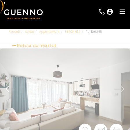
Accueil
Achat
Appartement
T4 RENNES
Ref 120845
Retour au résultat