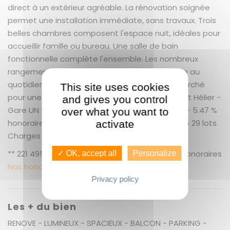
direct à un extérieur agréable. La rénovation soignée
permet une installation immédiate, sans travaux. Trois
belles chambres composent l'espace nuit, idéales pour
accueillir famille ou bureau. Une salle de bain
fonctionnelle complète l'ensemble. Les nombreux
rangements apportent un confort appréciable au
quotidien. Un environnement pratique et recherché
This site uses cookies
pour une vie facilitée. GUENNO IMMOBILIER - Saint Hélier -
and gives you control
Gare UN SERVICE EXCEPTIONNEL, COMME VOUS ! + 5.47 %
over what you want to
honoraires de négociation TTC. Copropriété de 29 lots.
activate
Charges annuelles : 3 euros.
** 221 495 € honoraires inclus | 210 000 € hors honoraires
✓ OK, accept all
Personalize
Nos honoraires
Privacy policy
Les + du bien
RENOVE - LUMINEUX - SPACIEUX - BALCON - PARKING -