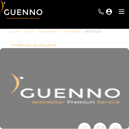
Accueil
Achat
Appartement
T4 RENNES
Ref 120829
Retour au résultat