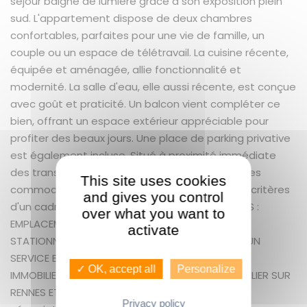
séjour baigné de lumière grâce à son exposition plein
sud. L'appartement dispose de deux chambres
confortables, parfaites pour une vie de famille, un
couple ou un espace de télétravail. La cuisine récente,
équipée et aménagée, allie fonctionnalité et
modernité. La salle d'eau, elle aussi récente, est conçue
avec goût et praticité. Un balcon vient compléter ce
bien, offrant un espace extérieur appréciable pour
profiter des beaux jours. Une place de parking privative
est également incluse. Situé à proximité immédiate
des transports, des commerces et de toutes les
This site uses cookies
commodités, cet appartement réunit tous les critères
and gives you control
d'un cadre de vie pratique et agréable. LES PLUS :
over what you want to
EMPLACEMENT - LUMINEUX - DERNIER ETAGE -
activate
STATIONNEMENT GUENNO IMMOBILIER ST MARTIN UN
SERVICE EXCEPTIONNEL COMME VOUS ! GUENNO
✓ OK, accept all
Personalize
IMMOBILIER : LE PLUS GRAND CHOIX DE BIEN IMMOBILIER SUR
RENNES ET ALENTOURS + 5.44 % honoraires de
Privacy policy