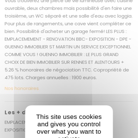
Vous trouverez une pièce de vie lumineuse avec cuisine
ouvrable, deux chambres mais possibilité d'en faire une
troisième, un WC séparé et une salle d'eau avec loggia.
Pour plus de rangements, une cave vient compléter ce
bien. Possibilité d'acheter un garage fermé! LES PLUS :
EMPLACEMEMENT - RENOVATION BBC- EXPOSITION - DPE -
GUENNO IMMOBILIER ST MARTIN UN SERVICE EXCEPTIONNEL
COMME VOUS ! GUENNO IMMOBILIER : LE PLUS GRAND
CHOIX DE BIEN IMMOBILIER SUR RENNES ET ALENTOURS +
5.26 % honoraires de négociation TTC. Copropriété de
475 lots. Charges annuelles : 1900 euros.
Nos honoraires
Les + du bien
This site uses cookies
EMPLACEMEMENT - PASSAGE EN BBC EN COURS -
and gives you control
EXPOSITION - DPE
over what you want to