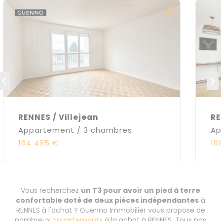
RENNES / Villejean
RE
Appartement / 3 chambres
Ap
164 495 €
18
Vous recherchez
un T3 pour avoir un pied à terre
confortable doté de deux pièces indépendantes
à
RENNES à l'achat ? Guenno Immobilier vous propose de
nombreux
appartements
à la achat à RENNES. Tous nos