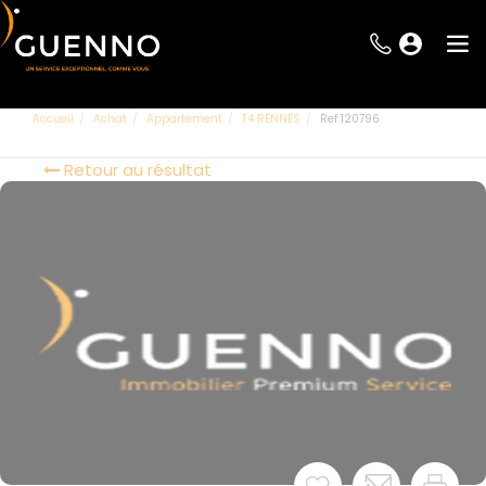
Accueil
Achat
Appartement
T4 RENNES
Ref 120796
Retour au résultat