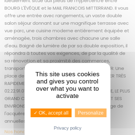
idéalement situé aux pieds de l'hypercentre entre
BOURG L'ÉVÊQUE et le MAIL FRANCOIS MITTERRAND. II vous
offre une entrée avec rangements, un vaste double
salon séjour donnant sur une magnifique terrasse avec
vue parc, une cuisine moderne entièrement équipée et
aménagée, trois chambres avec chacune une salle
d'eau. Baigné de lumière de par sa double exposition, il
répondra à toutes vos exigences, de par la qualité de
sa rénovation et sa proximité des commerces,
transports et centre ville à pieds. ATOUT MAJEUR: Une
This site uses cookies
place de parking privative et sécurisée ! A VISITER TRÈS
and gives you control
RAPIDEMENT ! ! ! GUENNO IMMOBILIER "LES LICES"
over what you want to
02.22.91.01.10 GUENNO IMMOBILIER PREMIUM SERVICE, LE PLUS
activate
GRAND CHOIX DE BIENS IMMOBILIERS SUR RENNES ET SES
ENVIRONS. dont 5.50 % honoraires TTC à la charge de
l'acquéreur. Copropriété de 41 lots (). Charges
✓ OK, accept all
Personalize
annuelles : 1700 euros.
Privacy policy
Nos honoraires