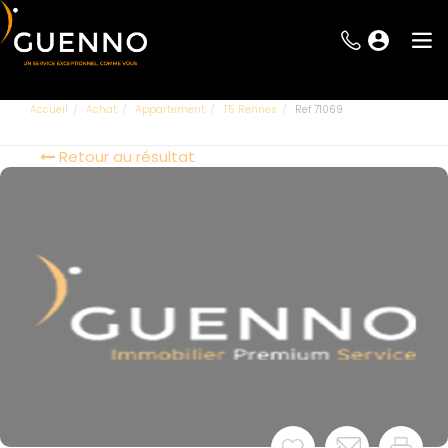
Accueil
Achat
Appartement
T5 Rennes
Ref 71069
Retour au résultat