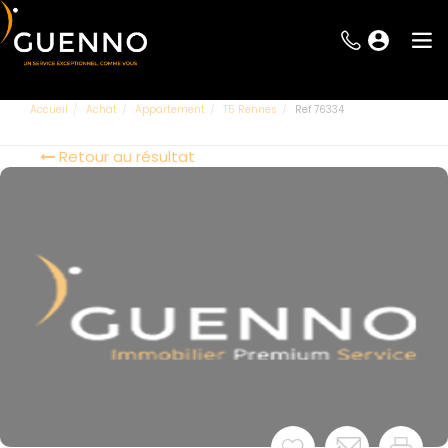
Accueil
Achat
Appartement
T5 Rennes
Ref 76334
Retour au résultat