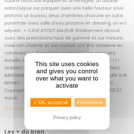
cuisine dînatoire équipée et aménagée, un double
salon/séjour sur parquet avec une belle hauteur sous
plafond, un bureau, deux chambres chacune en suite
parentale avec salle d'eau privative et dressing, un w.c
séparé . + CAVE ATOUT MAJEUR: Entièrement rénové
avec des prestations haut de gamme et sur mesure,
mais son charme et son cachet ont été conservé en
valorisant les cheminées marbrières, les parquets
échelle, les boiseries... A VISITER TRÈS RAPIDEMENT ! ! !
This site uses cookies
GUENNO IMMOBILIER "LES LICES" 02.22.91.01.10 - GUENNO
and gives you control
IMMOBILIER : LE PLUS GRAND CHOIX DE BIEN IMMOBILIER SUR
over what you want to
RENNES - + 5.50 % honoraires de négociation TTC.
activate
Copropriété de 20 lots (). Charges annuelles : 1021.07
euros.
✓ OK, accept all
Personalize
Nos honoraires
Privacy policy
Les + du bien