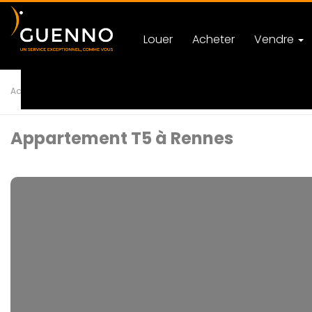
Louer
Acheter
Vendre
Accueil
Achat
Appartement
T5 RENNES
Ref 44098
Appartement T5 à Rennes