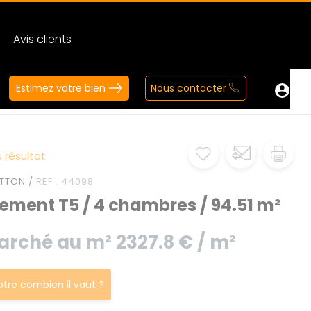
Avis clients
Estimez votre bien
Nous contacter
 résultat
TTON /
REF : 44098
ement T5 / 4 chambres / 94.51 m²
arché au m² 2327.8 € / m²
votre combien il vaut ?