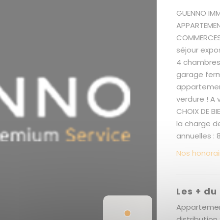
GUENNO IMMO
APPARTEMEN
COMMERCES.
séjour expo
4 chambres,
garage ferm
appartemen
verdure ! A
CHOIX DE BI
la charge de
annuelles : 
Nos honorai
Les + du
Appartement
distribution