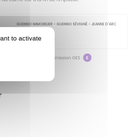
GUENNO IMMOBILIER - GUENNO SÉVIGNÉ - JEANNE D'ARC
4 bd de Metz
35700
RENNES
ant to activate
Contacter l'agence
on énergétique
C
Emission GES
E
r