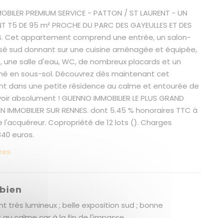
BILER PREMIUM SERVICE - PATTON / ST LAURENT - UN
T T5 DE 95 m² PROCHE DU PARC DES GAYEULLES ET DES
 Cet appartement comprend une entrée, un salon-
sé sud donnant sur une cuisine aménagée et équipée,
 une salle d'eau, WC, de nombreux placards et un
é en sous-sol. Découvrez dès maintenant cet
t dans une petite résidence au calme et entourée de
 voir absolument ! GUENNO IMMOBILIER LE PLUS GRAND
EN IMMOBILIER SUR RENNES. dont 5.45 % honoraires TTC à
 l'acquéreur. Copropriété de 12 lots (). Charges
840 euros.
res
 bien
 très lumineux ; belle exposition sud ; bonne
 ; au calme car à la fin de l'impasse.