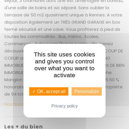
séjour, 3 chambres dont une est aménagée en bureau,
d'une salle de bains et wc séparé. Sans oublier la
terrasse de 50 m2 quasiment unique à Rennes. A votre
disposition également un TRÈS GRAND GARAGE en box
fermé sécurisé et une cave. Vous profiterez à pied de
toutes les commodités : Bus, métro , Ecoles,
Commerces , à deux pas l'hyper centre ville. Venez
découvrir ce bien extrêmement rare à Rennes COUP DE
This site uses cookies
COEUR assuré. A VISITER TRÈS RAPIDEMENT GUENNO
and gives you control
IMMOBILIER PREMIUM SERVICE LE PLUS GRAND CHOIX DE BIEN
over what you want to
IMMOBILIERS SUR RENNES ET ALENTOURS (Christophe
activate
Mangion Agent Commercial 02.22.91.01.13) dont 5.50 %
honoraires TTC à la charge de l'acquéreur. Copropriété
✓ OK, accept all
Personalize
de 94 lots Charges annuelles : 2600 euros.
Nos honoraires
Privacy policy
Les + du bien