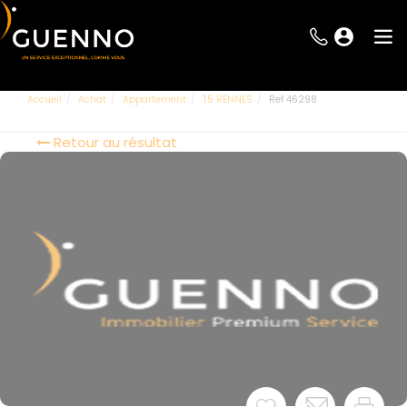
Accueil
Achat
Appartement
T5 RENNES
Ref 46298
Retour au résultat