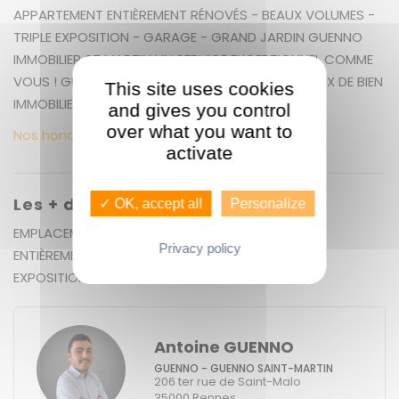
APPARTEMENT ENTIÈREMENT RÉNOVÉS - BEAUX VOLUMES -
TRIPLE EXPOSITION - GARAGE - GRAND JARDIN GUENNO
IMMOBILIER ST MARTIN UN SERVICE EXCEPTIONNEL COMME
VOUS ! GUENNO IMMOBILIER : LE PLUS GRAND CHOIX DE BIEN
This site uses cookies
IMMOBILIER SUR RENNES ET ALENTOURS
and gives you control
over what you want to
Nos honoraires
activate
Les + du bien
✓ OK, accept all
Personalize
EMPLACEMENT N°1 - IMMEUBLE ET APPARTEMENT
Privacy policy
ENTIÈREMENT RÉNOVÉS - BEAUX VOLUMES - TRIPLE
EXPOSITION - GARAGE - GRAND JARDIN
Antoine GUENNO
GUENNO - GUENNO SAINT-MARTIN
206 ter rue de Saint-Malo
35000
Rennes