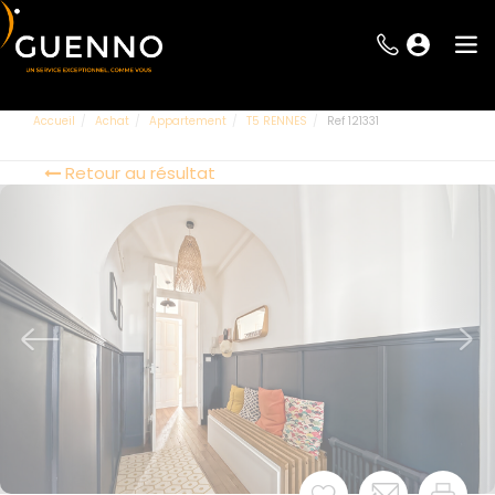
Accueil
Achat
Appartement
T5 RENNES
Ref 121331
Retour au résultat