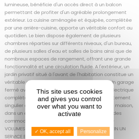
lumineuse, bénéficie d'un accès direct à un balcon
permettant de profiter d'un agréable prolongement
extérieur. La cuisine aménagée et équipée, complétée
par une arrière-cuisine, apporte un véritable confort au
quotidien. Le bien dispose également de plusieurs
chambres réparties sur différents niveaux, d'un bureau,
de plusieurs salles d'eau et salles de bains ainsi que de
nombreux espaces de rangement, offrant une grande
fonctionnalité et une circulation fluide. A l'extérieur, un
jardin privatif situé à l'avant de l'habitation constitue un
véritable atout pour profiter des beaux jours. Un garage
fermé avec porte motorisée et alimentation électrique
This site uses cookies
complète les prestations de ce bien. Un appartement
and gives you control
singulier offrant les volumes et le confort d'une maison,
over what you want to
dans un environnement recherché à proximité des
activate
commodités. LES PLUS : EMPLACEMENT - JARDIN -
VOLUMES - GARAGE GUENNO IMMOBILIER ST MARTIN UN
✓ OK, accept all
Personalize
SERVICE EXCEPTIONNEL COMME VOUS ! GUENNO