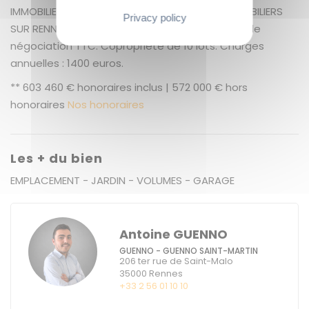
IMMOBILIER : LE PLUS GRAND CHOIX DE BIENS IMMOBILIERS
Privacy policy
SUR RENNES ET ALENTOURS + 5.50 % honoraires de
négociation TTC. Copropriété de 10 lots. Charges
annuelles : 1400 euros.
** 603 460 € honoraires inclus | 572 000 € hors
honoraires
Nos honoraires
Les + du bien
EMPLACEMENT - JARDIN - VOLUMES - GARAGE
Antoine GUENNO
GUENNO - GUENNO SAINT-MARTIN
206 ter rue de Saint-Malo
35000
Rennes
+33 2 56 01 10 10