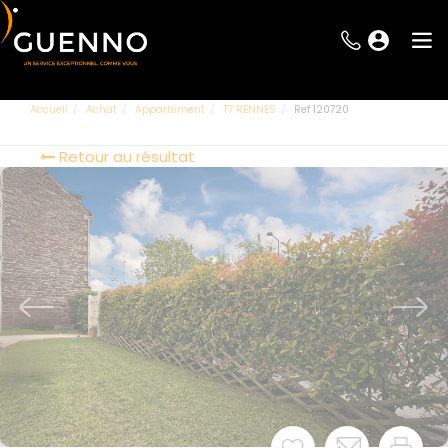
Accueil
Achat
Appartement
T7 RENNES
Ref 120720
Retour au résultat