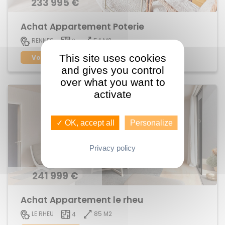
233 995 €
Achat Appartement Poterie
54 M2
RENNES
3
This site uses cookies
Voir le bien
and gives you control
over what you want to
activate
✓ OK, accept all
Personalize
Privacy policy
241 999 €
Achat Appartement le rheu
85 M2
LE RHEU
4