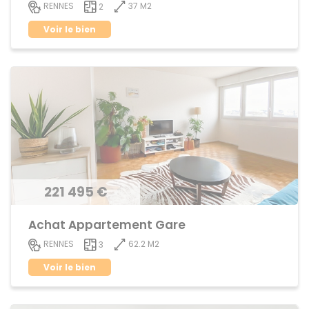
37 M2
RENNES
2
Voir le bien
221 495 €
Achat Appartement Gare
62.2 M2
RENNES
3
Voir le bien