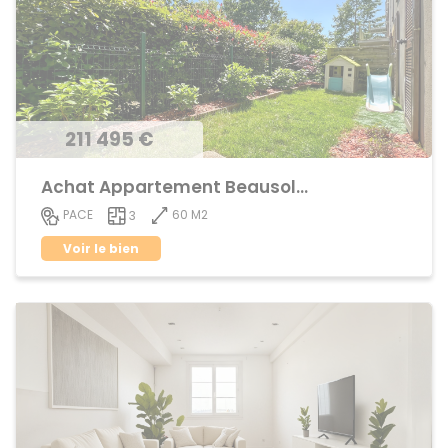
211 495 €
Achat Appartement Beausoleil
60 M2
PACE
3
Voir le bien