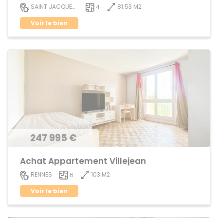
81.53 M2
SAINT JACQUES DE LA LANDE
4
Voir le bien
247 995 €
Achat Appartement Villejean
103 M2
RENNES
6
Voir le bien