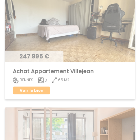
247 995 €
Achat Appartement Villejean
65 M2
RENNES
3
Voir le bien