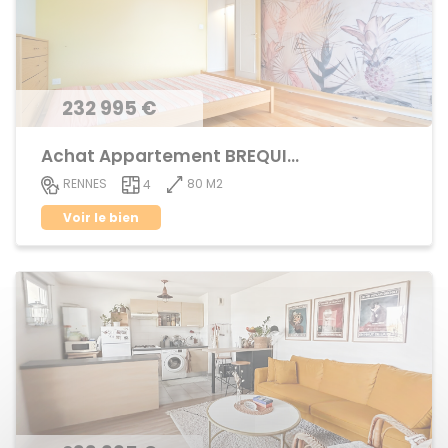
232 995 €
Achat Appartement BREQUIGNY
80 M2
RENNES
4
Voir le bien