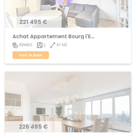
221 495 €
Achat Appartement Bourg l'Evêque,centre ville
47 M2
RENNES
2
Voir le bien
226 495 €