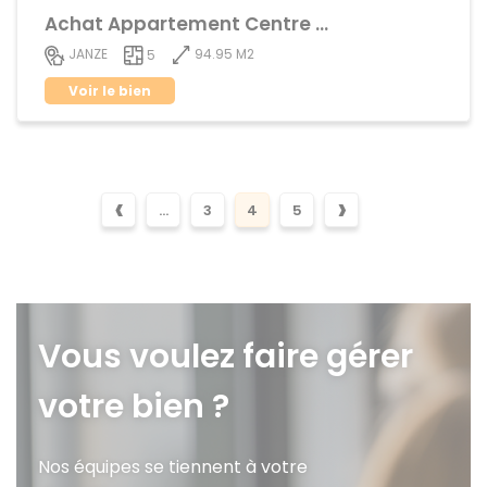
Achat Appartement Centre ville
94.95 M2
JANZE
5
Voir le bien
‹
›
...
3
4
5
Vous voulez faire gérer
votre bien ?
Nos équipes se tiennent à votre