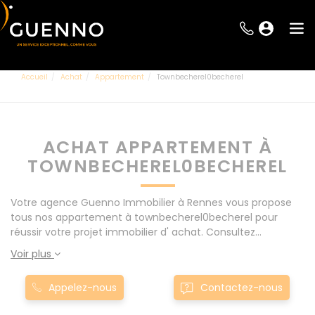
Accueil
Achat
Appartement
Townbecherel0becherel
ACHAT APPARTEMENT À
TOWNBECHEREL0BECHEREL
Votre agence Guenno Immobilier à Rennes vous propose
tous nos appartement à townbecherel0becherel pour
réussir votre projet immobilier d' achat. Consultez
l'ensemble de nos offres à Rennes mais également aux
Voir plus
alentours : Le Rheu, Pacé, Montgermont... Nos appartement
à townbecherel0becherel sont proposés au meilleur prix du
Appelez-nous
Contactez-nous
marché pour permettre au plus grand nombre de réussir
son projet immobilier. Nous mettons à votre disposition