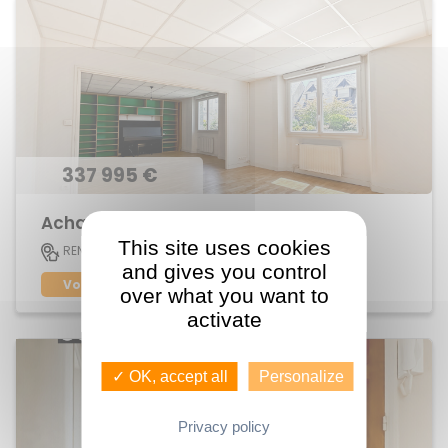
337 995 €
Achat Appartement Jeanne d'Arc
This site uses cookies
113 M2
RENNES
5
and gives you control
Voir le bien
over what you want to
activate
✓ OK, accept all
Personalize
Privacy policy