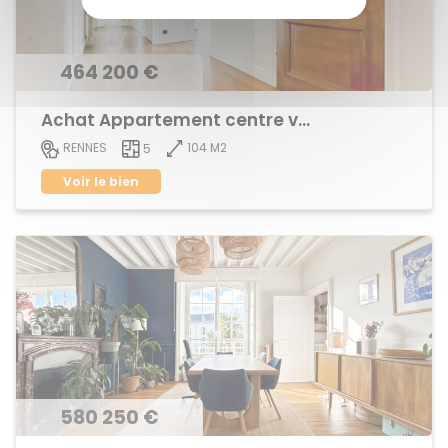
464 200 €
Achat Appartement centre ville
104 M2
RENNES
5
Voir le bien
580 250 €