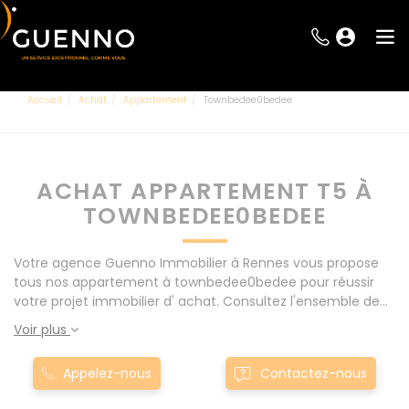
Accueil
Achat
Appartement
Townbedee0bedee
ACHAT APPARTEMENT T5 À
TOWNBEDEE0BEDEE
Votre agence Guenno Immobilier à Rennes vous propose
tous nos appartement à townbedee0bedee pour réussir
votre projet immobilier d' achat. Consultez l'ensemble de
nos offres à Rennes mais également aux alentours : Le
Voir plus
Rheu, Pacé, Montgermont... Nos appartement T5 à
townbedee0bedee sont proposés au meilleur prix du
Appelez-nous
Contactez-nous
marché pour permettre au plus grand nombre de réussir
son projet immobilier. Nous mettons à votre disposition