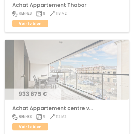
Achat Appartement Thabor
118 M2
RENNES
5
Voir le bien
933 675 €
Achat Appartement centre ville
112 M2
RENNES
5
Voir le bien