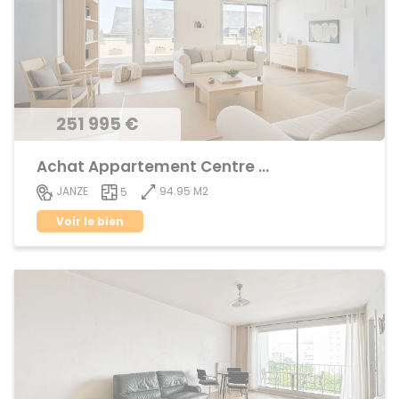
251 995 €
Achat Appartement Centre ville
94.95 M2
JANZE
5
Voir le bien