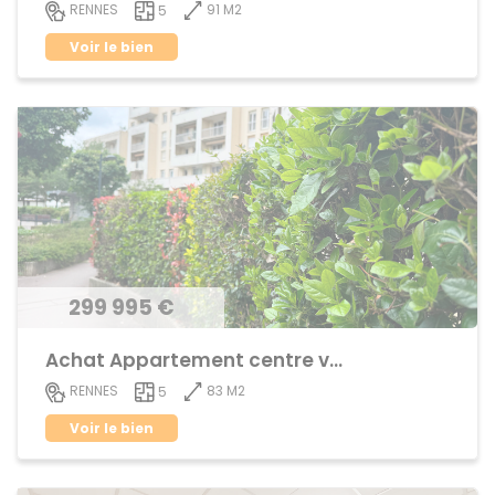
91 M2
RENNES
5
Voir le bien
299 995 €
Achat Appartement centre ville
83 M2
RENNES
5
Voir le bien