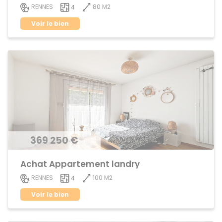
80 M2
RENNES
4
Voir le bien
369 250 €
Achat Appartement landry
100 M2
RENNES
4
Voir le bien