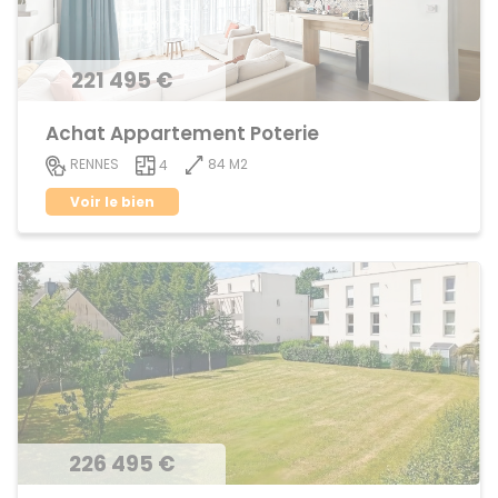
221 495 €
Achat Appartement Poterie
84 M2
RENNES
4
Voir le bien
226 495 €