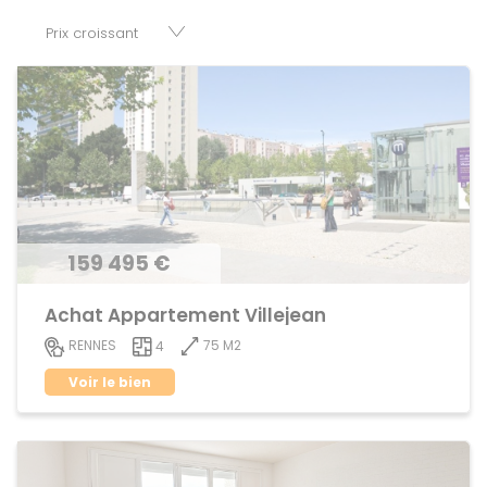
disposition parkings, cessions de baux, fonds de
commerces, appartements, maisons, immeubles, terrains
et murs.
159 495 €
Achat Appartement Villejean
75 M2
RENNES
4
Voir le bien