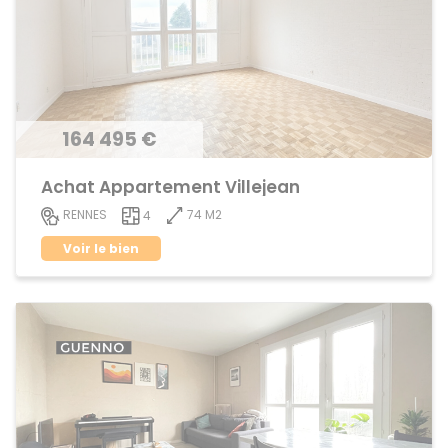
164 495 €
Achat Appartement Villejean
74 M2
RENNES
4
Voir le bien