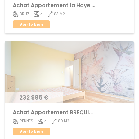
Achat Appartement la Haye de Pan
83 M2
BRUZ
4
Voir le bien
232 995 €
Achat Appartement BREQUIGNY
80 M2
RENNES
4
Voir le bien