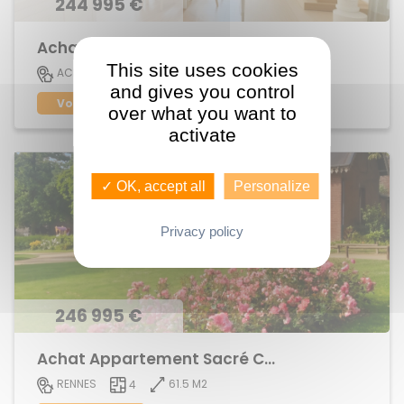
244 995 €
Achat Appartement centre ville
This site uses cookies
73 M2
ACIGNE
4
and gives you control
Voir le bien
over what you want to
activate
✓ OK, accept all
Personalize
Privacy policy
246 995 €
Achat Appartement Sacré Coeurs
61.5 M2
RENNES
4