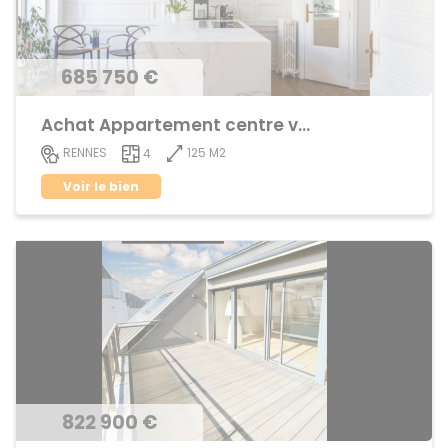
685 750 €
Achat Appartement centre ville
125 M2
RENNES
4
Voir le bien
822 900 €