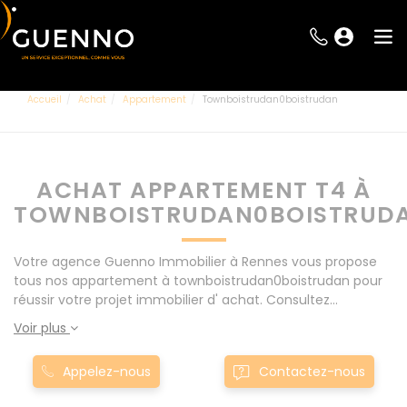
Accueil
Achat
Appartement
Townboistrudan0boistrudan
ACHAT APPARTEMENT T4 À
TOWNBOISTRUDAN0BOISTRUD
Votre agence Guenno Immobilier à Rennes vous propose
tous nos appartement à townboistrudan0boistrudan pour
réussir votre projet immobilier d' achat. Consultez
l'ensemble de nos offres à Rennes mais également aux
Voir plus
alentours : Le Rheu, Pacé, Montgermont... Nos appartement
T4 à townboistrudan0boistrudan sont proposés au meilleur
Appelez-nous
Contactez-nous
prix du marché pour permettre au plus grand nombre de
réussir son projet immobilier. Nous mettons à votre