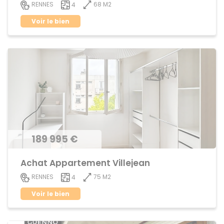
68 M2
RENNES
4
Voir le bien
189 995 €
Achat Appartement Villejean
75 M2
RENNES
4
Voir le bien