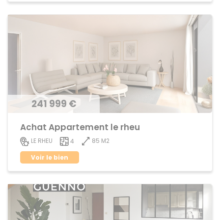
241 999 €
Achat Appartement le rheu
85 M2
LE RHEU
4
Voir le bien