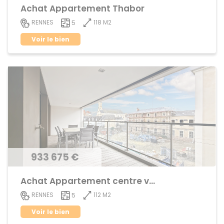
Achat Appartement Thabor
118 M2
RENNES
5
Voir le bien
933 675 €
Achat Appartement centre ville
112 M2
RENNES
5
Voir le bien