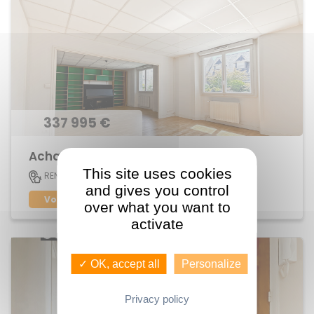
337 995 €
Achat Appartement Jeanne d'Arc
This site uses cookies
113 M2
RENNES
5
and gives you control
Voir le bien
over what you want to
activate
✓ OK, accept all
Personalize
Privacy policy