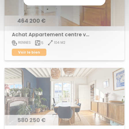
464 200 €
Achat Appartement centre ville
104 M2
RENNES
5
Voir le bien
580 250 €