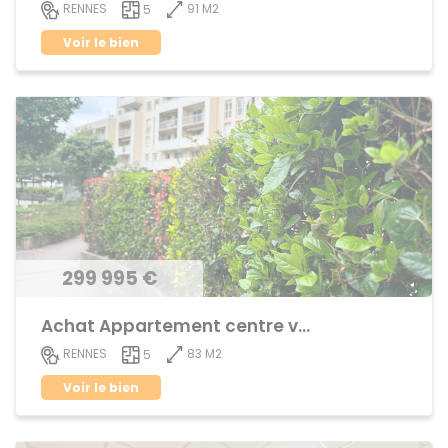
91 M2
RENNES
5
Voir le bien
299 995 €
Achat Appartement centre ville
83 M2
RENNES
5
Voir le bien