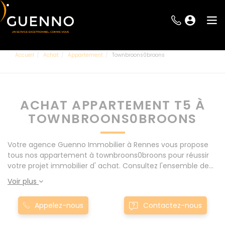
Accueil
Achat
Appartement
Townbroons0broons
ACHAT APPARTEMENT T5 À
TOWNBROONS0BROONS
Votre agence Guenno Immobilier à Rennes vous propose
tous nos appartement à townbroons0broons pour réussir
votre projet immobilier d' achat. Consultez l'ensemble de
nos offres à Rennes mais également aux alentours : Le
Voir plus
Rheu, Pacé, Montgermont... Nos appartement T5 à
townbroons0broons sont proposés au meilleur prix du
Appelez-nous
Contactez-nous
marché pour permettre au plus grand nombre de réussir
son projet immobilier. Nous mettons à votre disposition