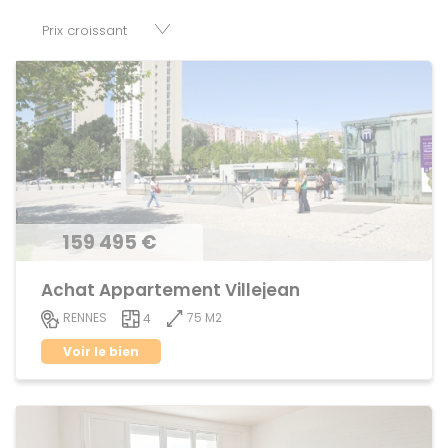
disposition parkings, cessions de baux, fonds de
commerces, appartements, maisons, immeubles, terrains
et murs.
159 495 €
Achat Appartement Villejean
75 M2
RENNES
4
Voir le bien