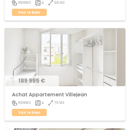
68 M2
RENNES
4
Voir le bien
189 995 €
Achat Appartement Villejean
75 M2
RENNES
4
Voir le bien