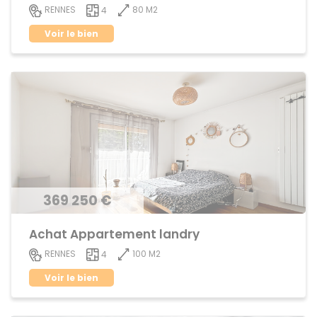
80 M2
RENNES
4
Voir le bien
369 250 €
Achat Appartement landry
100 M2
RENNES
4
Voir le bien