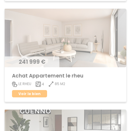
241 999 €
Achat Appartement le rheu
85 M2
LE RHEU
4
Voir le bien