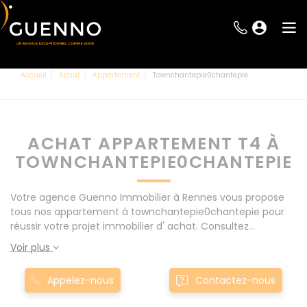
Accueil
Achat
Appartement
Townchantepie0chantepie
ACHAT APPARTEMENT T4 À
TOWNCHANTEPIE0CHANTEPIE
Votre agence Guenno Immobilier à Rennes vous propose
tous nos appartement à townchantepie0chantepie pour
réussir votre projet immobilier d' achat. Consultez
l'ensemble de nos offres à Rennes mais également aux
Voir plus
alentours : Le Rheu, Pacé, Montgermont... Nos appartement
T4 à townchantepie0chantepie sont proposés au meilleur
Appelez-nous
Contactez-nous
prix du marché pour permettre au plus grand nombre de
réussir son projet immobilier. Nous mettons à votre