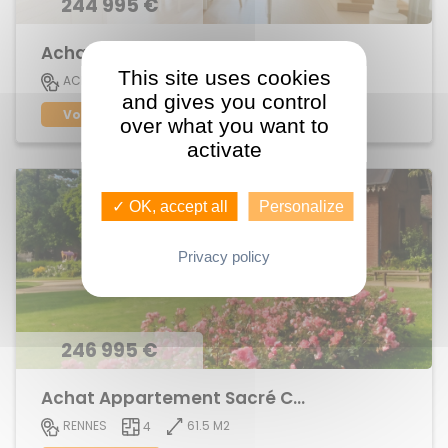
244 995 €
Achat Appartement centre ville
This site uses cookies
73 M2
ACIGNE
4
and gives you control
Voir le bien
over what you want to
activate
✓ OK, accept all
Personalize
Privacy policy
246 995 €
Achat Appartement Sacré Coeurs
61.5 M2
RENNES
4