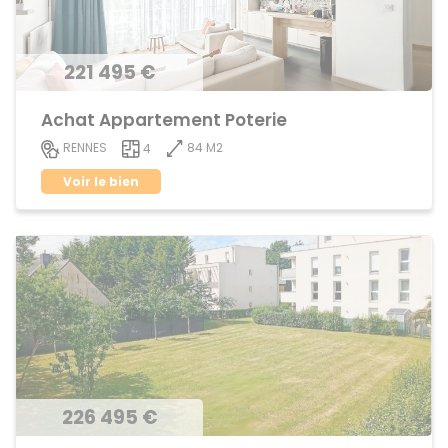
221 495 €
Achat Appartement Poterie
84 M2
RENNES
4
Voir le bien
226 495 €