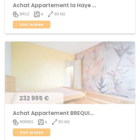
Achat Appartement la Haye de Pan
83 M2
BRUZ
4
Voir le bien
232 995 €
Achat Appartement BREQUIGNY
80 M2
RENNES
4
Voir le bien