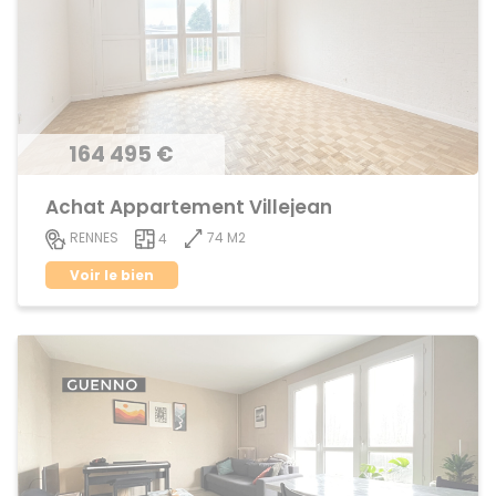
164 495 €
Achat Appartement Villejean
74 M2
RENNES
4
Voir le bien