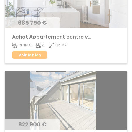
685 750 €
Achat Appartement centre ville
125 M2
RENNES
4
Voir le bien
822 900 €