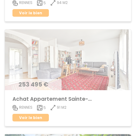
94 M2
RENNES
5
Voir le bien
253 495 €
Achat Appartement Sainte-Thérèse
91 M2
RENNES
5
Voir le bien