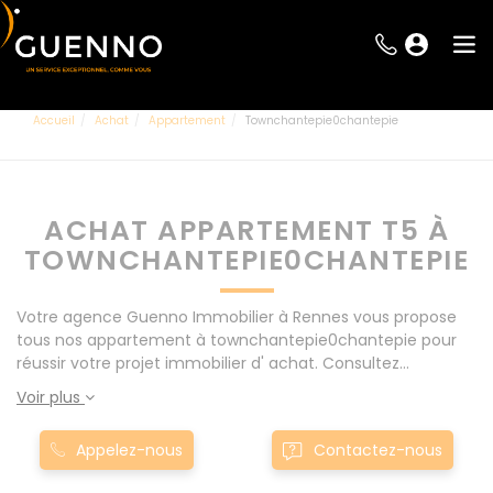
Accueil
Achat
Appartement
Townchantepie0chantepie
ACHAT APPARTEMENT T5 À
TOWNCHANTEPIE0CHANTEPIE
Votre agence Guenno Immobilier à Rennes vous propose
tous nos appartement à townchantepie0chantepie pour
réussir votre projet immobilier d' achat. Consultez
l'ensemble de nos offres à Rennes mais également aux
Voir plus
alentours : Le Rheu, Pacé, Montgermont... Nos appartement
T5 à townchantepie0chantepie sont proposés au meilleur
Appelez-nous
Contactez-nous
prix du marché pour permettre au plus grand nombre de
réussir son projet immobilier. Nous mettons à votre