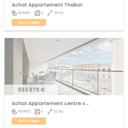
Achat Appartement Thabor
118 M2
RENNES
5
Voir le bien
933 675 €
Achat Appartement centre ville
112 M2
RENNES
5
Voir le bien