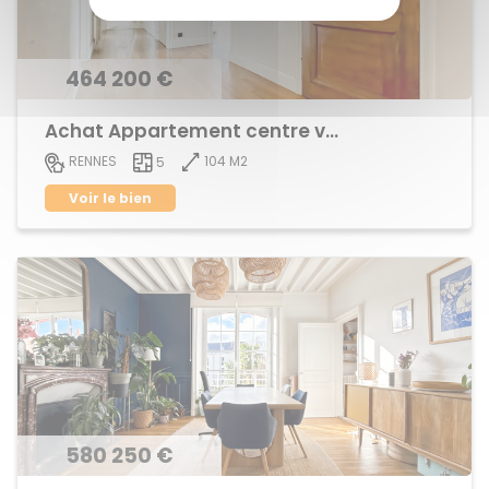
464 200 €
Achat Appartement centre ville
104 M2
RENNES
5
Voir le bien
580 250 €