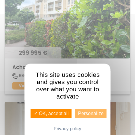
299 995 €
Achat Appartement centre ville
This site uses cookies
83 M2
RENNES
5
and gives you control
Voir le bien
over what you want to
activate
✓ OK, accept all
Personalize
Privacy policy