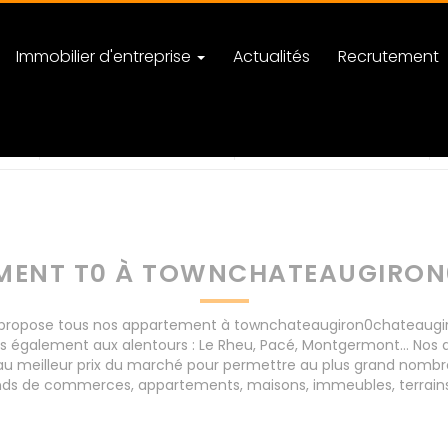
Immobilier d'entreprise
Actualités
Recrutement
ron0chateaugiron
nombre de pièces
MENT T0 À TOWNCHATEAUGIRO
ropose tous nos appartement à townchateaugiron0chateaugiron 
s également aux alentours : Le Rheu, Pacé, Montgermont... Nos
 meilleur prix du marché pour permettre au plus grand nombre 
 fonds de commerces, appartements, maisons, immeubles, terrain