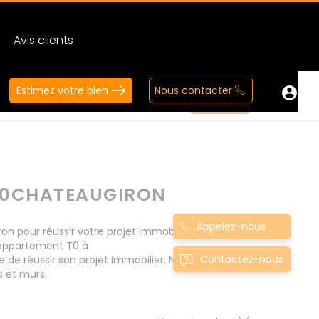
Avis clients
Estimez votre bien
Nous contacter
N0CHATEAUGIRON
Appelez-nous
pour réussir votre projet immobilier d' achat.
 appartement T0 à
Contactez-nous
de réussir son projet immobilier. Nous mettons
s et murs.