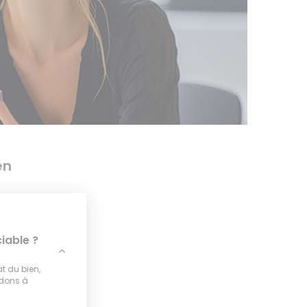
en
iable ?
at du bien,
idons à