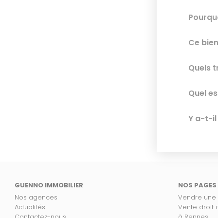
Pourquo
Ce bien
Quels t
Quel es
Y a-t-i
GUENNO IMMOBILIER
NOS PAGES
Nos agences
Vendre une
Actualités
Vente droit
Contactez-nous
à Rennes