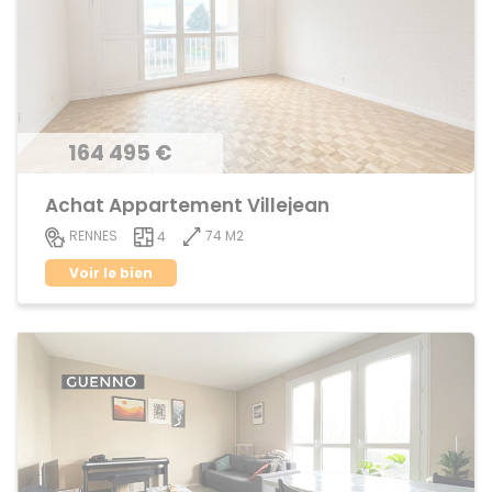
164 495 €
Achat Appartement Villejean
74 M2
RENNES
4
Voir le bien