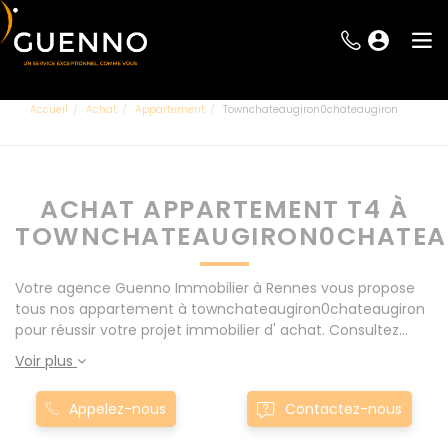
Accueil
Achat
Appartement
Townchateaugiron0chateaugiron
ACHAT APPARTEMENT T4 À
TOWNCHATEAUGIRON0CHATEA
Votre agence Guenno Immobilier à Rennes vous propose
tous nos appartement à townchateaugiron0chateaugiron
pour réussir votre projet immobilier d' achat. Consultez
l'ensemble de nos offres à Rennes mais également aux
Voir plus
alentours : Le Rheu, Pacé, Montgermont... Nos appartement
T4 à townchateaugiron0chateaugiron sont proposés au
Appelez-nous
Contactez-nous
meilleur prix du marché pour permettre au plus grand
nombre de réussir son projet immobilier. Nous mettons à