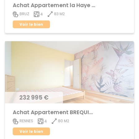
Achat Appartement la Haye de Pan
83 M2
BRUZ
4
Voir le bien
232 995 €
Achat Appartement BREQUIGNY
80 M2
RENNES
4
Voir le bien