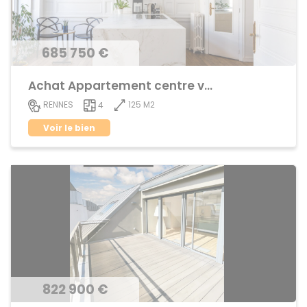
685 750 €
Achat Appartement centre ville
125 M2
RENNES
4
Voir le bien
822 900 €