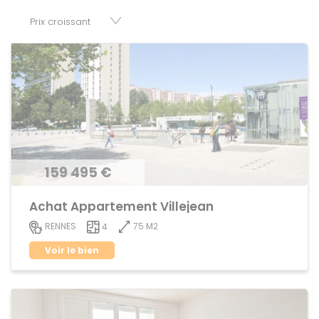
votre disposition parkings, cessions de baux, fonds de
commerces, appartements, maisons, immeubles, terrains
et murs.
159 495 €
Achat Appartement Villejean
75 M2
RENNES
4
Voir le bien