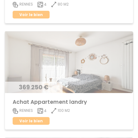
80 M2
RENNES
4
Voir le bien
369 250 €
Achat Appartement landry
100 M2
RENNES
4
Voir le bien