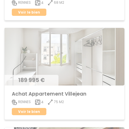
68 M2
RENNES
4
Voir le bien
189 995 €
Achat Appartement Villejean
75 M2
RENNES
4
Voir le bien