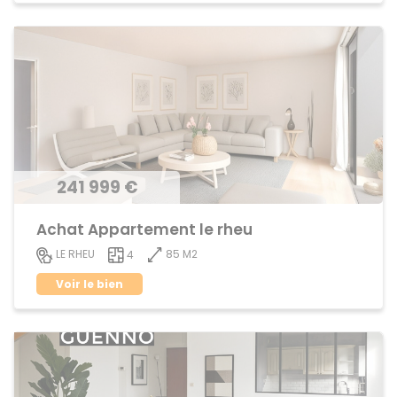
241 999 €
Achat Appartement le rheu
85 M2
LE RHEU
4
Voir le bien