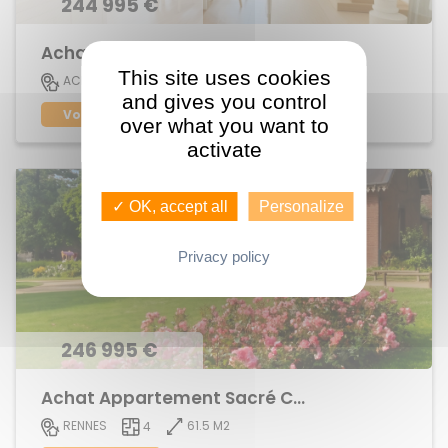
244 995 €
Achat Appartement centre ville
This site uses cookies
73 M2
ACIGNE
4
and gives you control
Voir le bien
over what you want to
activate
✓ OK, accept all
Personalize
Privacy policy
246 995 €
Achat Appartement Sacré Coeurs
61.5 M2
RENNES
4