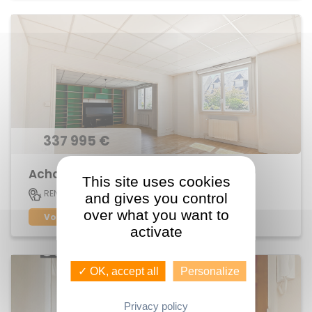
337 995 €
Achat Appartement Jeanne d'Arc
This site uses cookies
113 M2
RENNES
5
and gives you control
over what you want to
Voir le bien
activate
✓ OK, accept all
Personalize
Privacy policy