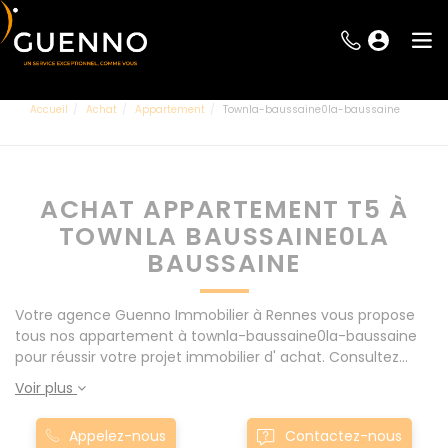
Accueil
Achat
Appartement
Townla-baussaine0la-baussaine
ACHAT APPARTEMENT T5 À
TOWNLA BAUSSAINE0LA
BAUSSAINE
Votre agence Guenno Immobilier à Rennes vous propose
tous nos appartement à townla-baussaine0la-baussaine
pour réussir votre projet immobilier d' achat. Consultez
l'ensemble de nos offres à Rennes mais également aux
Voir plus
alentours : Le Rheu, Pacé, Montgermont... Nos appartement
T5 à townla-baussaine0la-baussaine sont proposés au
Appelez-nous
Contactez-nous
meilleur prix du marché pour permettre au plus grand