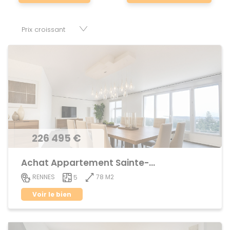
nombre de réussir son projet immobilier. Nous mettons à
votre disposition parkings, cessions de baux, fonds de
commerces, appartements, maisons, immeubles, terrains
et murs.
226 495 €
Achat Appartement Sainte-Thérèse
78 M2
RENNES
5
Voir le bien