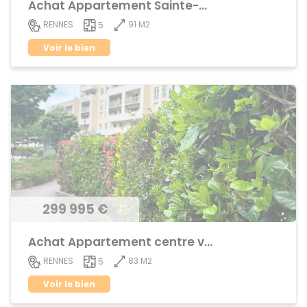
Achat Appartement Sainte-Thérèse
91 M2
RENNES
5
Voir le bien
299 995 €
Achat Appartement centre ville
83 M2
RENNES
5
Voir le bien