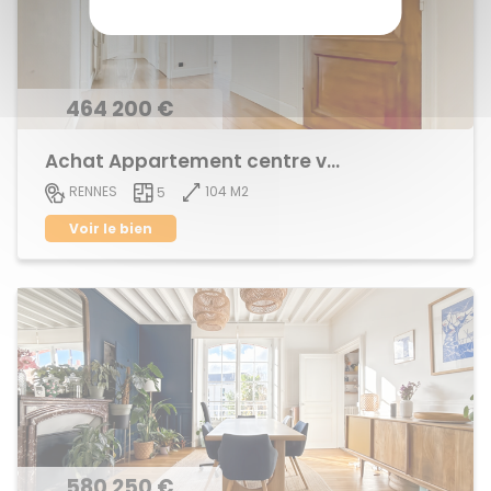
464 200 €
Achat Appartement centre ville
104 M2
RENNES
5
Voir le bien
580 250 €