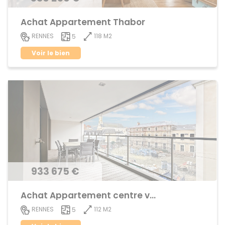
Achat Appartement Thabor
118 M2
RENNES
5
Voir le bien
933 675 €
Achat Appartement centre ville
112 M2
RENNES
5